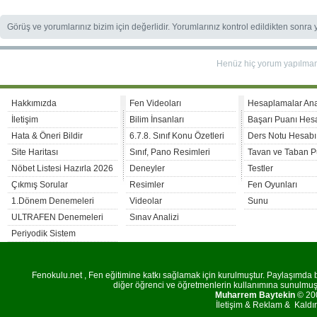
Görüş ve yorumlarınız bizim için değerlidir. Yorumlarınız kontrol edildikten sonra
Henüz hiç yorum yapılma
Hakkımızda
Fen Videoları
Hesaplamalar An
İletişim
Bilim İnsanları
Başarı Puanı Hes
Hata & Öneri Bildir
6.7.8. Sınıf Konu Özetleri
Ders Notu Hesabı
Site Haritası
Sınıf, Pano Resimleri
Tavan ve Taban P
Nöbet Listesi Hazırla 2026
Deneyler
Testler
Çıkmış Sorular
Resimler
Fen Oyunları
1.Dönem Denemeleri
Videolar
Sunu
ULTRAFEN Denemeleri
Sınav Analizi
Periyodik Sistem
Fenokulu.net , Fen eğitimine katkı sağlamak için kurulmuştur. Paylaşımda bu
diğer öğrenci ve öğretmenlerin kullanımına sunulmuştu
Muharrem Baytekin
© 200
İletişim
&
Reklam
&
Kaldı