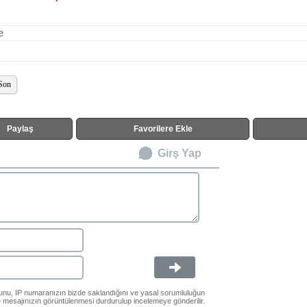
e
Son
Paylaş
Favorilere Ekle
Girş Yap
ğunu, IP numaranızın bizde saklandığını ve yasal sorumluluğun
le mesajınızın görüntülenmesi durdurulup incelemeye gönderilir.