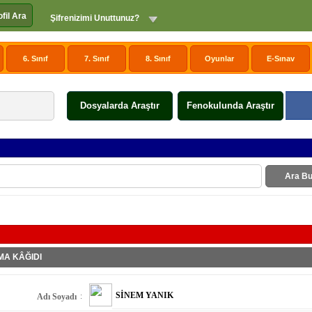
ofil Ara
Şifrenizimi Unuttunuz?
6. Sınıf
7. Sınıf
8. Sınıf
Oyunlar
E-Sınav
Dosyalarda Araştır
Fenokulunda Araştır
Ara Bu
ŞMA KÂĞIDI
SİNEM YANIK
:
Adı Soyadı