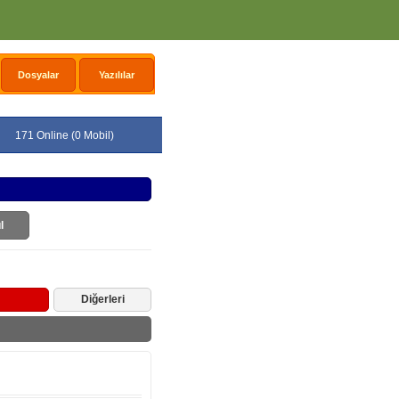
Dosyalar
Yazılılar
171 Online (0 Mobil)
l
Diğerleri