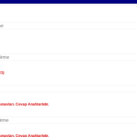
me
dirme
23)
sınavları. Cevap Anahtarlıdır.
dirme
sınavları. Cevap Anahtarlıdır.