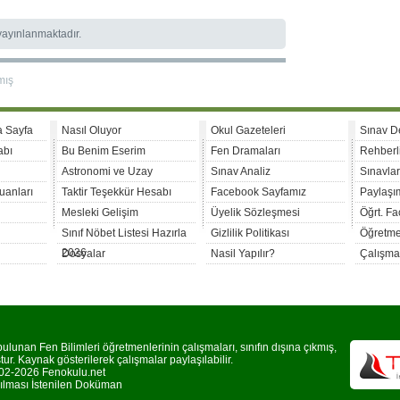
 yayınlanmaktadır.
mış
a Sayfa
Nasıl Oluyor
Okul Gazeteleri
Sınav D
abı
Bu Benim Eserim
Fen Dramaları
Rehberl
Astronomi ve Uzay
Sınav Analiz
Sınavla
uanları
Taktir Teşekkür Hesabı
Facebook Sayfamız
Paylaşım
Mesleki Gelişim
Üyelik Sözleşmesi
Öğrt. F
Sınıf Nöbet Listesi Hazırla
Gizlilik Politikası
Öğretme
2026
Dosyalar
Nasil Yapılır?
Çalışma
lunan Fen Bilimleri öğretmenlerinin çalışmaları, sınıfın dışına çıkmış,
r. Kaynak gösterilerek çalışmalar paylaşılabilir.
2-2026 Fenokulu.net
rılması İstenilen Doküman