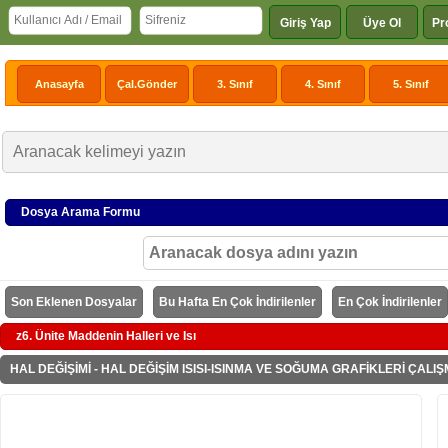
Giriş Yap
Üye Ol
Pr
Anasayfa
Çal.Gönder
3. Sınıf
4. Sınıf
5. Sınıf
Dosya Arama Formu
Son Eklenen Dosyalar
Bu Hafta En Çok İndirilenler
En Çok İndirilenler
z6. Ünite Maddenin Halleri ve Isı
HAL DEĞİŞİMİ - HAL DEĞİŞİM ISISI-ISINMA VE SOĞUMA GRAFİKLERİ ÇALI