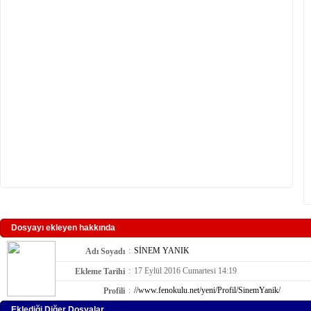
Dosyayı ekleyen hakkında
:
SİNEM YANIK
Adı Soyadı
:
17 Eylül 2016 Cumartesi 14:19
Ekleme Tarihi
:
//www.fenokulu.net/yeni/Profil/SinemYanik/
Profili
Eklediği Diğer Dosyalar