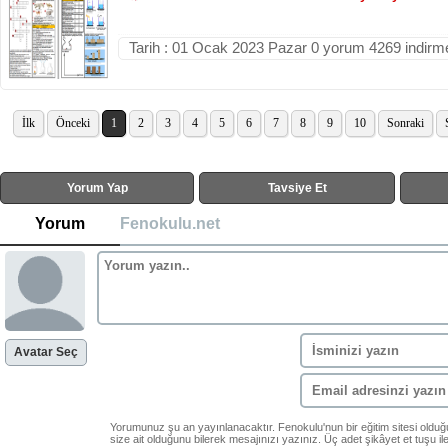
Tarih : 01 Ocak 2023 Pazar 0 yorum 4269 indirm
İlk
Önceki
1
2
3
4
5
6
7
8
9
10
Sonraki
Yorum Yap
Tavsiye Et
Yorum
Fenokulu.net
Avatar Seç
Yorumunuz şu an yayınlanacaktır. Fenokulu'nun bir eğitim sitesi oldu
size ait olduğunu bilerek mesajınızı yazınız. Üç adet şikâyet et tuşu i