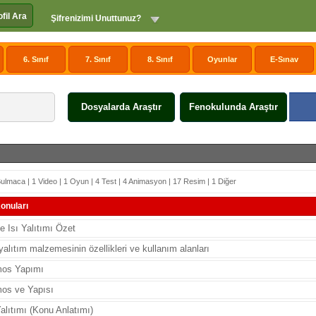
ofil Ara
Şifrenizimi Unuttunuz?
6. Sınıf
7. Sınıf
8. Sınıf
Oyunlar
E-Sınav
Dosyalarda Araştır
Fenokulunda Araştır
ulmaca | 1 Video | 1 Oyun | 4 Test | 4 Animasyon | 17 Resim | 1 Diğer
onuları
ve Isı Yalıtımı Özet
yalıtım malzemesinin özellikleri ve kullanım alanları
mos Yapımı
mos ve Yapısı
Yalıtımı (Konu Anlatımı)