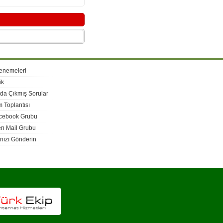
enemeleri
ik
rda Çıkmış Sorular
 Toplantısı
acebook Grubu
n Mail Grubu
nızı Gönderin