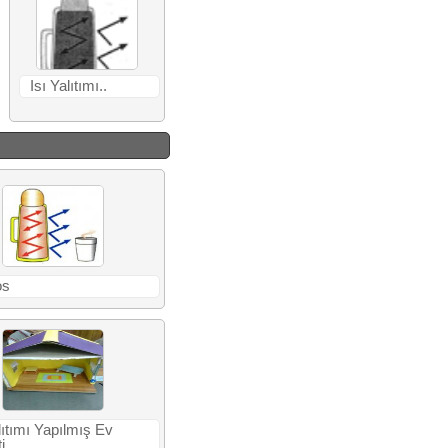
Isı Yalıtımı..
os
lıtımı Yapılmış Ev
i