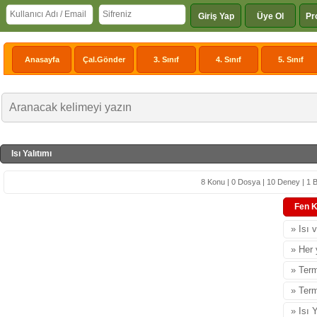
Giriş Yap
Üye Ol
Pr
Anasayfa
Çal.Gönder
3. Sınıf
4. Sınıf
5. Sınıf
Isı Yalıtımı
8 Konu | 0 Dosya | 10 Deney | 1 B
Fen K
» Isı 
» Her 
» Ter
» Ter
» Isı 