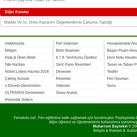
Diğer Konular
Madde Ve Isı Ünite Kazanım Değerlendirme Çalışma Yaprağı
Hakkımızda
Fen Videoları
Hesaplamalar An
İletişim
Bilim İnsanları
Başarı Puanı Hes
Hata & Öneri Bildir
6.7.8. Sınıf Konu Özetleri
Ders Notu Hesabı
Site Haritası
Sınıf, Pano Resimleri
Tavan ve Taban P
Nöbet Listesi Hazırla 2026
Deneyler
Testler
Çıkmış Sorular
Resimler
Fen Oyunları
1.Dönem Denemeleri
Videolar
Sunu
ULTRAFEN Denemeleri
Sınav Analizi
Periyodik Sistem
Fenokulu.net , Fen eğitimine katkı sağlamak için kurulmuştur. Paylaşımda bu
diğer öğrenci ve öğretmenlerin kullanımına sunulmuştu
Muharrem Baytekin
© 200
İletişim
&
Reklam
&
Kaldı