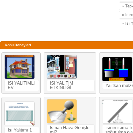
» Tepk
» Isı
» Isı 
Konu Deneyleri
ISI YALITIMLI
ISI YALITIM
Yalıtkan malz
EV
ETKİNLİĞİ
Isınan Hava Genişler
Isının ısıma i
Isı Yalıtımı 1
mi?
soğurulma ola