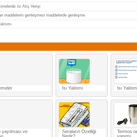
imelerde Isı Alış Verişi
nan maddelerin genleşmesi maddelerde genleşme
Yalıtımı
emeler
Isı Yalıtımı
Isı Yalıtım
le yayılması ve
Seraların Özelliği
Termos ne
yı
Nedir?
yapımı