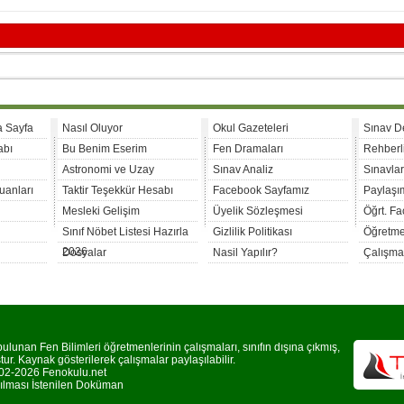
a Sayfa
Nasıl Oluyor
Okul Gazeteleri
Sınav D
abı
Bu Benim Eserim
Fen Dramaları
Rehberl
Astronomi ve Uzay
Sınav Analiz
Sınavla
uanları
Taktir Teşekkür Hesabı
Facebook Sayfamız
Paylaşım
Mesleki Gelişim
Üyelik Sözleşmesi
Öğrt. F
Sınıf Nöbet Listesi Hazırla
Gizlilik Politikası
Öğretme
2026
Dosyalar
Nasil Yapılır?
Çalışma
lunan Fen Bilimleri öğretmenlerinin çalışmaları, sınıfın dışına çıkmış,
r. Kaynak gösterilerek çalışmalar paylaşılabilir.
2-2026 Fenokulu.net
rılması İstenilen Doküman