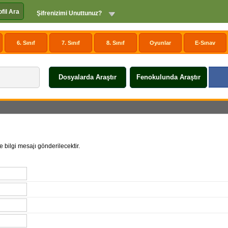
ofil Ara
Şifrenizimi Unuttunuz?
6. Sınıf
7. Sınıf
8. Sınıf
Oyunlar
E-Sınav
Dosyalarda Araştır
Fenokulunda Araştır
 bilgi mesajı gönderilecektir.