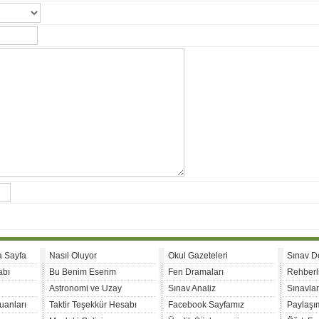
a Sayfa
Nasıl Oluyor
Okul Gazeteleri
Sınav D
abı
Bu Benim Eserim
Fen Dramaları
Rehberl
Astronomi ve Uzay
Sınav Analiz
Sınavla
uanları
Taktir Teşekkür Hesabı
Facebook Sayfamız
Paylaşım