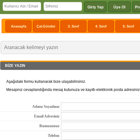
Giriş Yap
Üye Ol
Pr
Anasayfa
Çal.Gönder
3. Sınıf
4. Sınıf
5. Sınıf
BİZE YAZIN
Aşağıdaki formu kullanarak bize ulaşabilirsiniz.
Mesajınız cevaplandığında mesaj kutunuza ve kayıtlı elektronik posta adresinize
Adınız Soyadınız
Email Adresiniz
Rumuzunuz
Telefon