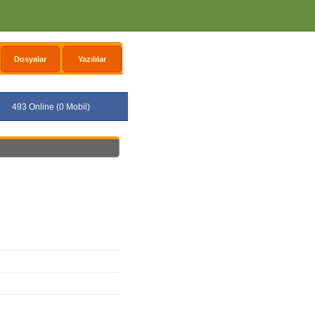
Dosyalar
Yazılılar
493 Online (0 Mobil)