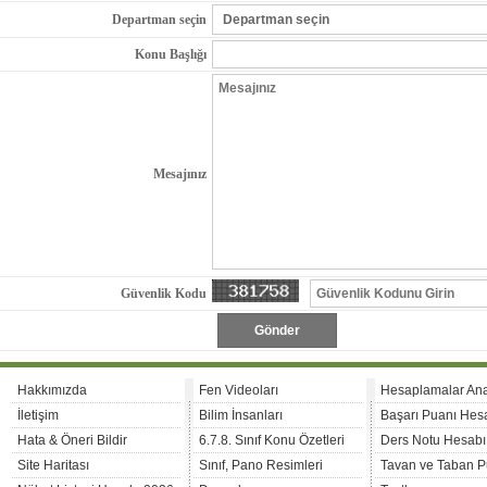
Departman seçin
Konu Başlığı
Mesajınız
Güvenlik Kodu
Gönder
Hakkımızda
Fen Videoları
Hesaplamalar An
İletişim
Bilim İnsanları
Başarı Puanı Hes
Hata & Öneri Bildir
6.7.8. Sınıf Konu Özetleri
Ders Notu Hesabı
Site Haritası
Sınıf, Pano Resimleri
Tavan ve Taban P