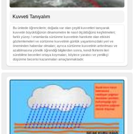
Kuvveti Tanıyalım
Bu ünitede öğrencilerin; doğada var olan çeşitli kuvvetleri tanıyarak
kuvvetin büyüklüğünün dinamometre ile nasıl ölçüldüğünü keşfetmeleri;
farklı yüzey / ortamlarda sürtünme kuvvetinin harekete olan etkisini
gözlemlemeleri ve sürtünme kuvvetinin günlük yaşantımızdaki yeri ve
öneminden haberdar olmaları; ayrıca sürtünme kuvvetinin arttırılması ve
azaltılmasına yönelik öğrendiği bilgilerden sonra, kendi fkirlerini ileri
sürebilme becerileri ortaya koymaları, böylece yaratıcı ve yenilikçi
düşünme becerisi kazanmaları amaçlanmaktadır.