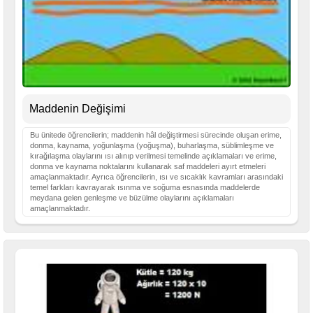
Maddenin Değişimi
Bu ünitede öğrencilerin; maddenin hâl değiştirmesi sürecinde oluşan erime,
donma, kaynama, yoğunlaşma (yoğuşma), buharlaşma, süblimleşme ve
kırağılaşma olaylarını ısı alınıp verilmesi temelinde açıklamaları ve erime,
donma ve kaynama noktalarını kullanarak saf maddeleri ayırt etmeleri
amaçlanmaktadır. Ayrıca öğrencilerin, ısı ve sıcaklık kavramları arasındaki
temel farkları kavrayarak ısınma ve soğuma esnasında maddelerde
meydana gelen genleşme ve büzülme olaylarını açıklamaları
amaçlanmaktadır.