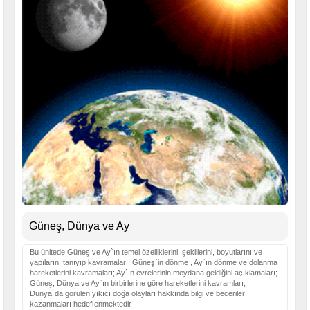
Güneş, Dünya ve Ay
Bu ünitede Güneş ve Ay`ın temel özelliklerini, şekillerini, boyutlarını ve
yapılarını tanıyıp kavramaları; Güneş`in dönme , Ay`ın dönme ve dolanma
hareketlerini kavramaları; Ay`ın evrelerinin meydana geldiğini açıklamaları;
Güneş, Dünya ve Ay`ın birbirlerine göre hareketlerini kavramları;
Dünya`da görülen yıkıcı doğa olayları hakkında bilgi ve beceriler
kazanmaları hedeﬂenmektedir