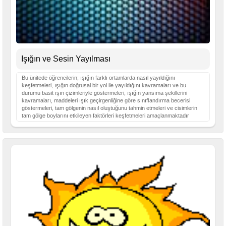
Işığın ve Sesin Yayılması
Bu ünitede öğrencilerin; ışığın farklı ortamlarda nasıl yayıldığını
keşfetmeleri, ışığın doğrusal bir yol ile yayıldığını kavramaları ve bu
durumu basit ışın çizimleriyle göstermeleri, ışığın yansıma şekillerini
kavramaları, maddeleri ışık geçirgenliğine göre sınıﬂandırma becerisi
göstermeleri, tam gölgenin nasıl oluştuğunu tahmin etmeleri ve cisimlerin
tam gölge boylarını etkileyen faktörleri keşfetmeleri amaçlanmaktadır