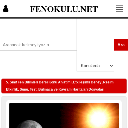
FENOKULU.NET
Ara
5. Sınıf Fen Bilimleri Dersi Konu Anlatımı ,Etkileşimli Deney ,Resim
Etkinlik, Sunu, Test, Bulmaca ve Kavram Haritaları Dosyaları