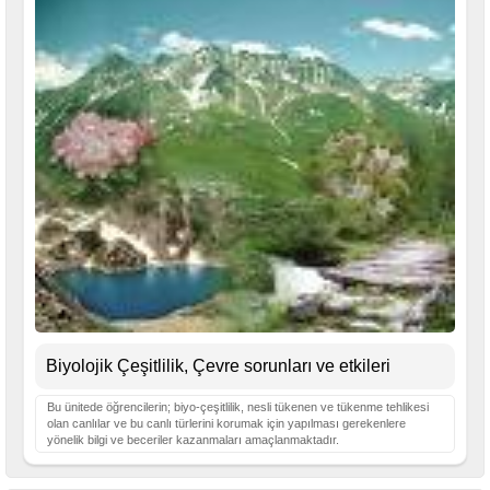
Biyolojik Çeşitlilik, Çevre sorunları ve etkileri
Bu ünitede öğrencilerin; biyo-çeşitlilik, nesli tükenen ve tükenme tehlikesi
olan canlılar ve bu canlı türlerini korumak için yapılması gerekenlere
yönelik bilgi ve beceriler kazanmaları amaçlanmaktadır.