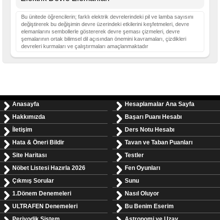
Bu ünitede öğrencilerin; farklı elektrik devrelerindeki pil ve lamba sayısını
değiştirerek bu değişimin devre üzerindeki etkilerini keşfetmeleri, devre
elemanlarını sembollerle göstererek devre şeması çizmeleri, devre
şemalarının ortak bilimsel dil açısından önemini kavramaları, çizdikleri
devreleri kurmaları ve çalıştırmaları amaçlanmaktadır
Anasayfa
Hesaplamalar Ana Sayfa
Hakkımızda
Başarı Puanı Hesabı
İletişim
Ders Notu Hesabı
Hata & Öneri Bildir
Tavan ve Taban Puanları
Site Haritası
Testler
Nöbet Listesi Hazırla 2026
Fen Oyunları
Çıkmış Sorular
Sunu
1.Dönem Denemeleri
Nasıl Oluyor
ULTRAFEN Denemeleri
Bu Benim Eserim
Periyodik Sistem
Astronomi ve Uzay