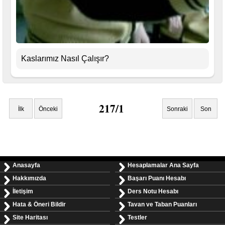
Kaslarımız Nasıl Çalışır?
217/1
İlk
Önceki
Sonraki
Son
Anasayfa
Hesaplamalar Ana Sayfa
Hakkımızda
Başarı Puanı Hesabı
İletişim
Ders Notu Hesabı
Hata & Öneri Bildir
Tavan ve Taban Puanları
Site Haritası
Testler