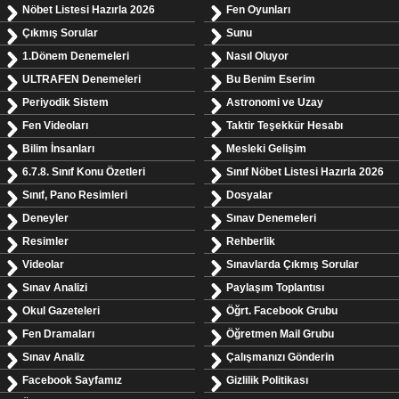
Nöbet Listesi Hazırla 2026
Fen Oyunları
Çıkmış Sorular
Sunu
1.Dönem Denemeleri
Nasıl Oluyor
ULTRAFEN Denemeleri
Bu Benim Eserim
Periyodik Sistem
Astronomi ve Uzay
Fen Videoları
Taktir Teşekkür Hesabı
Bilim İnsanları
Mesleki Gelişim
6.7.8. Sınıf Konu Özetleri
Sınıf Nöbet Listesi Hazırla 2026
Sınıf, Pano Resimleri
Dosyalar
Deneyler
Sınav Denemeleri
Resimler
Rehberlik
Videolar
Sınavlarda Çıkmış Sorular
Sınav Analizi
Paylaşım Toplantısı
Okul Gazeteleri
Öğrt. Facebook Grubu
Fen Dramaları
Öğretmen Mail Grubu
Sınav Analiz
Çalışmanızı Gönderin
Facebook Sayfamız
Gizlilik Politikası