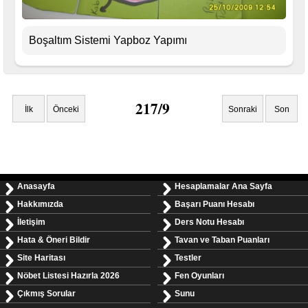
Boşaltım Sistemi Yapboz Yapımı
217/9
İlk
Önceki
Sonraki
Son
Anasayfa
Hesaplamalar Ana Sayfa
Hakkımızda
Başarı Puanı Hesabı
İletişim
Ders Notu Hesabı
Hata & Öneri Bildir
Tavan ve Taban Puanları
Site Haritası
Testler
Nöbet Listesi Hazırla 2026
Fen Oyunları
Çıkmış Sorular
Sunu