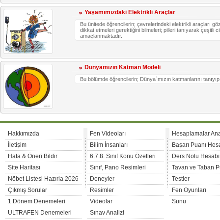
Yaşamımızdaki Elektrikli Araçlar
Bu ünitede öğrencilerin; çevrelerindeki elektrikli araçları g
dikkat etmeleri gerektiğini bilmeleri; pilleri tanıyarak çeşitl
amaçlanmaktadır.
Dünyamızın Katman Modeli
Bu bölümde öğrencilerin; Dünya`mızın katmanlarını tanıyıp
Hakkımızda
Fen Videoları
Hesaplamalar An
İletişim
Bilim İnsanları
Başarı Puanı Hes
Hata & Öneri Bildir
6.7.8. Sınıf Konu Özetleri
Ders Notu Hesabı
Site Haritası
Sınıf, Pano Resimleri
Tavan ve Taban P
Nöbet Listesi Hazırla 2026
Deneyler
Testler
Çıkmış Sorular
Resimler
Fen Oyunları
1.Dönem Denemeleri
Videolar
Sunu
ULTRAFEN Denemeleri
Sınav Analizi