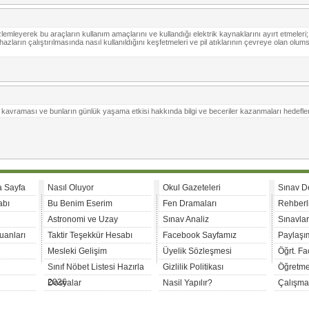
özlemleyerek bu araçların kullanım amaçlarını ve kullandığı elektrik kaynaklarını ayırt etmeleri;
i cihazların çalıştırılmasında nasıl kullanıldığını keşfetmeleri ve pil atıklarının çevreye olan olum
 kavraması ve bunların günlük yaşama etkisi hakkında bilgi ve beceriler kazanmaları hedefle
a Sayfa
Nasıl Oluyor
Okul Gazeteleri
Sınav D
abı
Bu Benim Eserim
Fen Dramaları
Rehberl
Astronomi ve Uzay
Sınav Analiz
Sınavla
uanları
Taktir Teşekkür Hesabı
Facebook Sayfamız
Paylaşım
Mesleki Gelişim
Üyelik Sözleşmesi
Öğrt. F
Sınıf Nöbet Listesi Hazırla
Gizlilik Politikası
Öğretme
2026
Dosyalar
Nasil Yapılır?
Çalışma