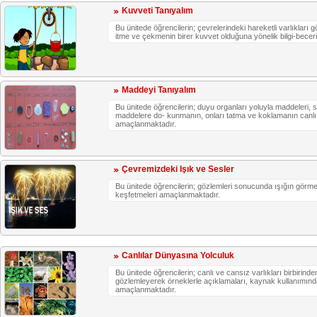
Kuvveti Tanıyalım
Bu ünitede öğrencilerin; çevrelerindeki hareketli varlıklar
itme ve çekmenin birer kuvvet olduğuna yönelik bilgi-beceri
Maddeyi Tanıyalım
Bu ünitede öğrencilerin; duyu organları yoluyla maddeleri, se
maddelere do- kunmanın, onları tatma ve koklamanın canlı v
amaçlanmaktadır.
Çevremizdeki Işık ve Sesler
Bu ünitede öğrencilerin; gözlemleri sonucunda ışığın görme
keşfetmeleri amaçlanmaktadır.
Canlılar Dünyasına Yolculuk
Bu ünitede öğrencilerin; canlı ve cansız varlıkları birbirin
gözlemleyerek örneklerle açıklamaları, kaynak kullanımında 
amaçlanmaktadır.