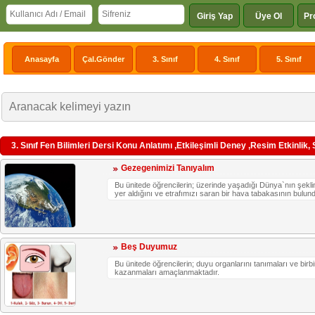
Giriş Yap
Üye Ol
Pr
Anasayfa
Çal.Gönder
3. Sınıf
4. Sınıf
5. Sınıf
3. Sınıf Fen Bilimleri Dersi Konu Anlatımı ,Etkileşimli Deney ,Resim Etkinlik
Gezegenimizi Tanıyalım
Bu ünitede öğrencilerin; üzerinde yaşadığı Dünya`nın şeklini
yer aldığını ve etrafımızı saran bir hava tabakasının bulu
Beş Duyumuz
Bu ünitede öğrencilerin; duyu organlarını tanımaları ve birbir
kazanmaları amaçlanmaktadır.