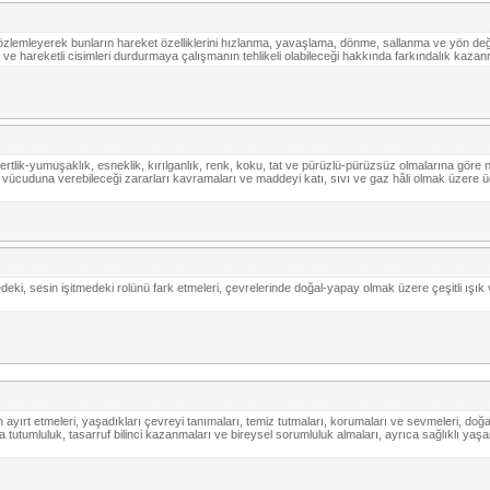
ı gözlemleyerek bunların hareket özelliklerini hızlanma, yavaşlama, dönme, sallanma ve yön değ
 ve hareketli cisimleri durdurmaya çalışmanın tehlikeli olabileceği hakkında farkındalık kaz
rtlik-yumuşaklık, esneklik, kırılganlık, renk, koku, tat ve pürüzlü-pürüzsüz olmalarına göre nit
ücuduna verebileceği zararları kavramaları ve maddeyi katı, sıvı ve gaz hâli olmak üzere üç
deki, sesin işitmedeki rolünü fark etmeleri, çevrelerinde doğal-yapay olmak üzere çeşitli ışı
den ayırt etmeleri, yaşadıkları çevreyi tanımaları, temiz tutmaları, korumaları ve sevmeleri, do
tutumluluk, tasarruf bilinci kazanmaları ve bireysel sorumluluk almaları, ayrıca sağlıklı yaşa