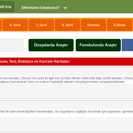
ofil Ara
Şifrenizimi Unuttunuz?
6. Sınıf
7. Sınıf
8. Sınıf
Oyunlar
E-Sınav
Dosyalarda Araştır
Fenokulunda Araştır
, Sunu, Test, Bulmaca ve Kavram Haritaları
 kavramaları, Dünya`nın şekli ile ilgili öne sürülen fikirler hakkında bilgi sahibi olmaları; Dü
nduğunu kavrayarak kara ve suların kapladığı alanları karşılaştırmaları amaçlanmaktadır.
leri ile olan temel ilişkileri kavramaları, bu organların sağlığını korumak için yapılması gereken