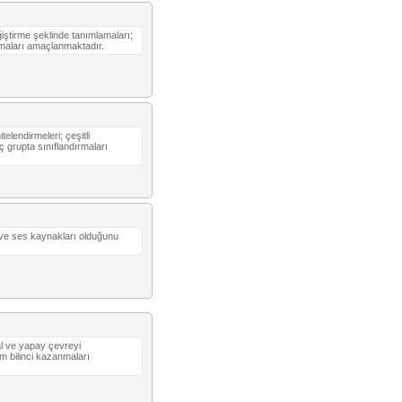
iştirme şeklinde tanımlamaları;
anmaları amaçlanmaktadır.
elendirmeleri; çeşitli
 grupta sınıflandırmaları
k ve ses kaynakları olduğunu
ğal ve yapay çevreyi
m bilinci kazanmaları