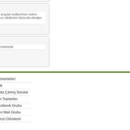
 araçları kullanırken nelere
suz etkilerinin farkında olmaları
nmektedir.
enemeleri
ik
rda Çıkmış Sorular
 Toplantısı
acebook Grubu
n Mail Grubu
nızı Gönderin