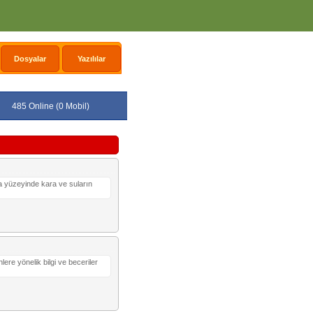
Dosyalar
Yazılılar
485 Online (0 Mobil)
nya yüzeyinde kara ve suların
lere yönelik bilgi ve beceriler