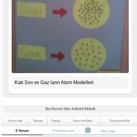
Katı Sıvı ve Gaz ların Atom Modelleri
Bu Resmi Site Admini Ekledi
Yorum Yap
Tavsiye
Paylaş
Favorime Ekle
Duvarıma Ekle
0 Yorum
Fenokulu.net
Girş Yap