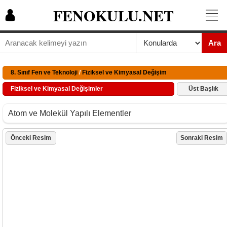
FENOKULU.NET
Ara
8. Sınıf Fen ve Teknoloji
/
Fiziksel ve Kimyasal Değişim
Fiziksel ve Kimyasal Değişimler
Üst Başlık
Atom ve Molekül Yapılı Elementler
Önceki Resim
Sonraki Resim