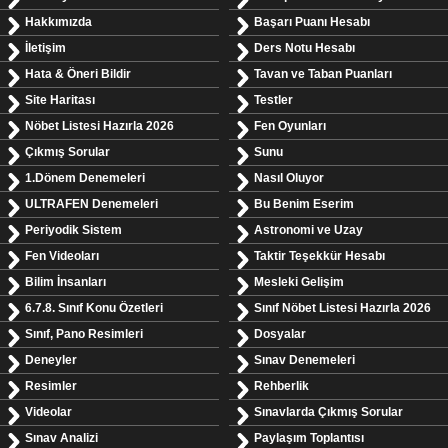
Hakkımızda
Başarı Puanı Hesabı
İletişim
Ders Notu Hesabı
Hata & Öneri Bildir
Tavan ve Taban Puanları
Site Haritası
Testler
Nöbet Listesi Hazırla 2026
Fen Oyunları
Çıkmış Sorular
Sunu
1.Dönem Denemeleri
Nasıl Oluyor
ULTRAFEN Denemeleri
Bu Benim Eserim
Periyodik Sistem
Astronomi ve Uzay
Fen Videoları
Taktir Teşekkür Hesabı
Bilim İnsanları
Mesleki Gelişim
6.7.8. Sınıf Konu Özetleri
Sınıf Nöbet Listesi Hazırla 2026
Sınıf, Pano Resimleri
Dosyalar
Deneyler
Sınav Denemeleri
Resimler
Rehberlik
Videolar
Sınavlarda Çıkmış Sorular
Sınav Analizi
Paylaşım Toplantısı