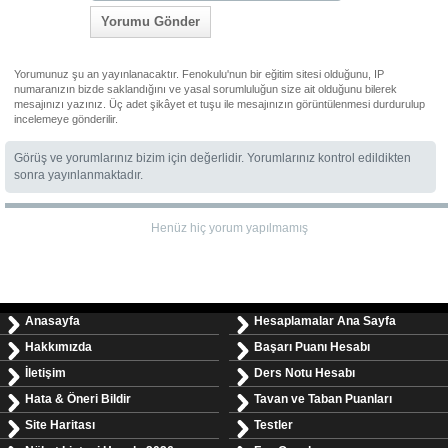
Yorumu Gönder
Yorumunuz şu an yayınlanacaktır. Fenokulu'nun bir eğitim sitesi olduğunu, IP
numaranızın bizde saklandığını ve yasal sorumluluğun size ait olduğunu bilerek
mesajınızı yazınız. Üç adet şikâyet et tuşu ile mesajınızın görüntülenmesi durdurulup
incelemeye gönderilir.
Görüş ve yorumlarınız bizim için değerlidir. Yorumlarınız kontrol edildikten
sonra yayınlanmaktadır.
Henüz hiç yorum yapılmamış
Anasayfa
Hesaplamalar Ana Sayfa
Hakkımızda
Başarı Puanı Hesabı
İletişim
Ders Notu Hesabı
Hata & Öneri Bildir
Tavan ve Taban Puanları
Site Haritası
Testler