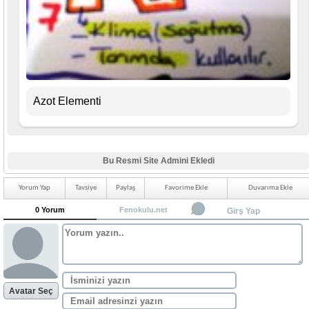
Azot Elementi
Bu Resmi Site Admini Ekledi
Yorum Yap
Tavsiye
Paylaş
Favorime Ekle
Duvarıma Ekle
0 Yorum
Fenokulu.net
Girş Yap
Avatar Seç