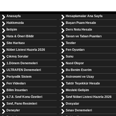
Anasayfa
Hesaplamalar Ana Sayfa
Hakkımızda
Başarı Puanı Hesabı
İletişim
Ders Notu Hesabı
Hata & Öneri Bildir
Tavan ve Taban Puanları
Site Haritası
Testler
Nöbet Listesi Hazırla 2026
Fen Oyunları
Çıkmış Sorular
Sunu
1.Dönem Denemeleri
Nasıl Oluyor
ULTRAFEN Denemeleri
Bu Benim Eserim
Periyodik Sistem
Astronomi ve Uzay
Fen Videoları
Taktir Teşekkür Hesabı
Bilim İnsanları
Mesleki Gelişim
6.7.8. Sınıf Konu Özetleri
Sınıf Nöbet Listesi Hazırla 2026
Sınıf, Pano Resimleri
Dosyalar
Deneyler
Sınav Denemeleri