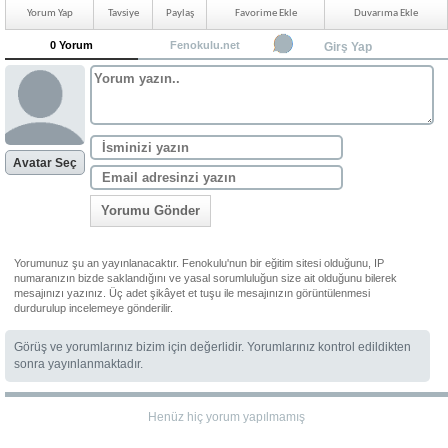
Yorum Yap
Tavsiye
Paylaş
Favorime Ekle
Duvarıma Ekle
0 Yorum
Fenokulu.net
Girş Yap
Avatar Seç
Yorumu Gönder
Yorumunuz şu an yayınlanacaktır. Fenokulu'nun bir eğitim sitesi olduğunu, IP
numaranızın bizde saklandığını ve yasal sorumluluğun size ait olduğunu bilerek
mesajınızı yazınız. Üç adet şikâyet et tuşu ile mesajınızın görüntülenmesi
durdurulup incelemeye gönderilir.
Görüş ve yorumlarınız bizim için değerlidir. Yorumlarınız kontrol edildikten
sonra yayınlanmaktadır.
Henüz hiç yorum yapılmamış