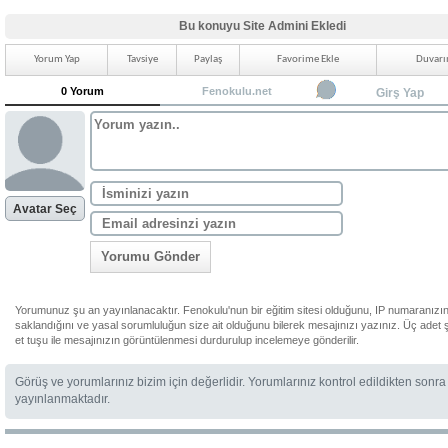
Bu konuyu Site Admini Ekledi
Yorum Yap
Tavsiye
Paylaş
Favorime Ekle
Duvarı
0 Yorum
Fenokulu.net
Girş Yap
Avatar Seç
Yorumu Gönder
Yorumunuz şu an yayınlanacaktır. Fenokulu'nun bir eğitim sitesi olduğunu, IP numaranızı
saklandığını ve yasal sorumluluğun size ait olduğunu bilerek mesajınızı yazınız. Üç adet 
et tuşu ile mesajınızın görüntülenmesi durdurulup incelemeye gönderilir.
Görüş ve yorumlarınız bizim için değerlidir. Yorumlarınız kontrol edildikten sonra
yayınlanmaktadır.