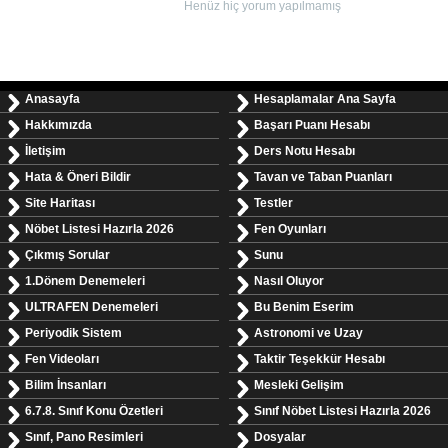
Henüz hiç yorum yapılmamış
Anasayfa
Hesaplamalar Ana Sayfa
Hakkımızda
Başarı Puanı Hesabı
İletişim
Ders Notu Hesabı
Hata & Öneri Bildir
Tavan ve Taban Puanları
Site Haritası
Testler
Nöbet Listesi Hazırla 2026
Fen Oyunları
Çıkmış Sorular
Sunu
1.Dönem Denemeleri
Nasıl Oluyor
ULTRAFEN Denemeleri
Bu Benim Eserim
Periyodik Sistem
Astronomi ve Uzay
Fen Videoları
Taktir Teşekkür Hesabı
Bilim İnsanları
Mesleki Gelişim
6.7.8. Sınıf Konu Özetleri
Sınıf Nöbet Listesi Hazırla 2026
Sınıf, Pano Resimleri
Dosyalar