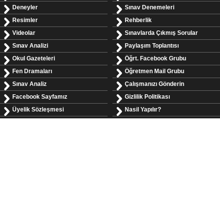
Deneyler
Sınav Denemeleri
Resimler
Rehberlik
Videolar
Sınavlarda Çıkmış Sorular
Sınav Analizi
Paylaşım Toplantısı
Okul Gazeteleri
Öğrt. Facebook Grubu
Fen Dramaları
Öğretmen Mail Grubu
Sınav Analiz
Çalışmanızı Gönderin
Facebook Sayfamız
Gizlilik Politikası
Üyelik Sözleşmesi
Nasil Yapılır?