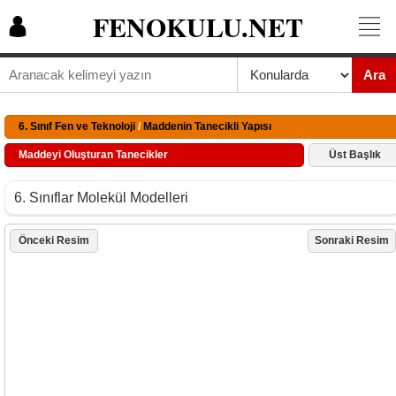
FENOKULU.NET
Ara
6. Sınıf Fen ve Teknoloji
/
Maddenin Tanecikli Yapısı
Maddeyi Oluşturan Tanecikler
Üst Başlık
6. Sınıflar Molekül Modelleri
Önceki Resim
Sonraki Resim