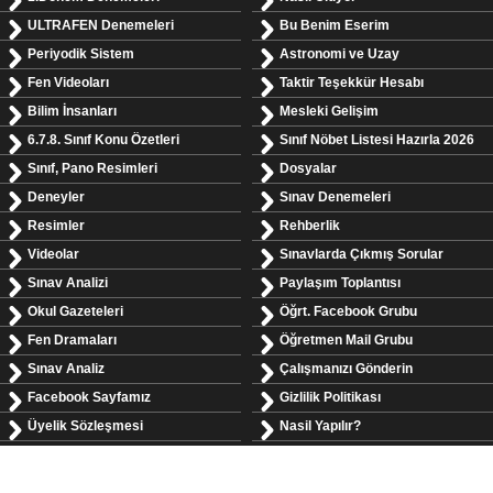
ULTRAFEN Denemeleri
Bu Benim Eserim
Periyodik Sistem
Astronomi ve Uzay
Fen Videoları
Taktir Teşekkür Hesabı
Bilim İnsanları
Mesleki Gelişim
6.7.8. Sınıf Konu Özetleri
Sınıf Nöbet Listesi Hazırla 2026
Sınıf, Pano Resimleri
Dosyalar
Deneyler
Sınav Denemeleri
Resimler
Rehberlik
Videolar
Sınavlarda Çıkmış Sorular
Sınav Analizi
Paylaşım Toplantısı
Okul Gazeteleri
Öğrt. Facebook Grubu
Fen Dramaları
Öğretmen Mail Grubu
Sınav Analiz
Çalışmanızı Gönderin
Facebook Sayfamız
Gizlilik Politikası
Üyelik Sözleşmesi
Nasil Yapılır?