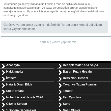
Yorumunuz şu an yayınlanacaktır. Fenokulu'nun bir eğitim sitesi olduğunu, IP
numaranızın bizde saklandığını ve yasal sorumluluğun size ait olduğunu bilerek
mesajınızı yazınız. Üç adet şikâyet et tuşu ile mesajınızın görüntülenmesi durdurulup
incelemeye gönderilir.
Görüş ve yorumlarınız bizim için değerlidir. Yorumlarınız kontrol edildikten
sonra yayınlanmaktadır.
Henüz hiç yorum yapılmamış
Anasayfa
Hesaplamalar Ana Sayfa
Hakkımızda
Başarı Puanı Hesabı
İletişim
Ders Notu Hesabı
Hata & Öneri Bildir
Tavan ve Taban Puanları
Site Haritası
Testler
Nöbet Listesi Hazırla 2026
Fen Oyunları
Çıkmış Sorular
Sunu
1.Dönem Denemeleri
Nasıl Oluyor