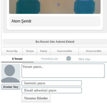
Atom Şeridi
Bu Resmi Site Admini Ekledi
Yorum Yap
Tavsiye
Paylaş
Favorime Ekle
Duvarıma Ekle
0 Yorum
Fenokulu.net
Girş Yap
Avatar Seç
Yorumu Gönder