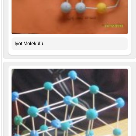
İyot Molekülü