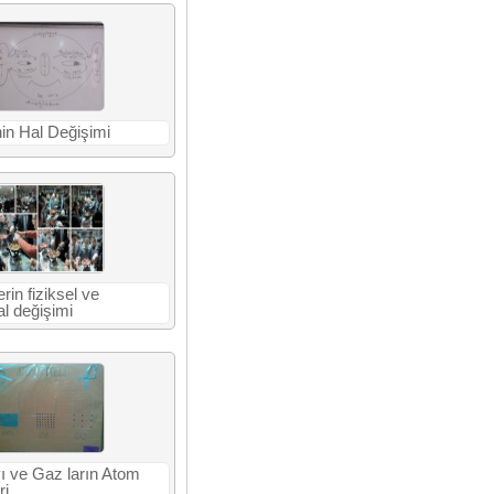
n Hal Değişimi
rin fiziksel ve
l değişimi
vı ve Gaz ların Atom
ri