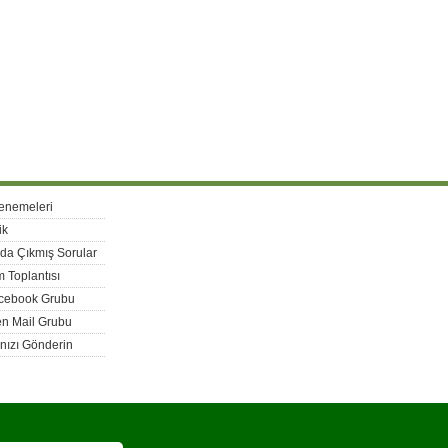
enemeleri
ik
rda Çıkmış Sorular
 Toplantısı
acebook Grubu
n Mail Grubu
nızı Gönderin