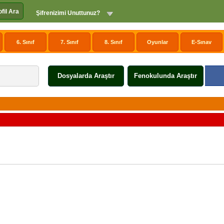
ofil Ara
Şifrenizimi Unuttunuz?
6. Sınıf
7. Sınıf
8. Sınıf
Oyunlar
E-Sınav
Dosyalarda Araştır
Fenokulunda Araştır