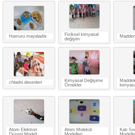
Fiziksel kimyasal
Hamuru mayaladık
Maddeni
değişim
Kimyasal Değişime
Maddele
chladni desenleri
Örnekler
kimyasa
Atom Elektron
Atom Molekül
Katı Sı
Düzeni Modeli
Modelleri
Modelle