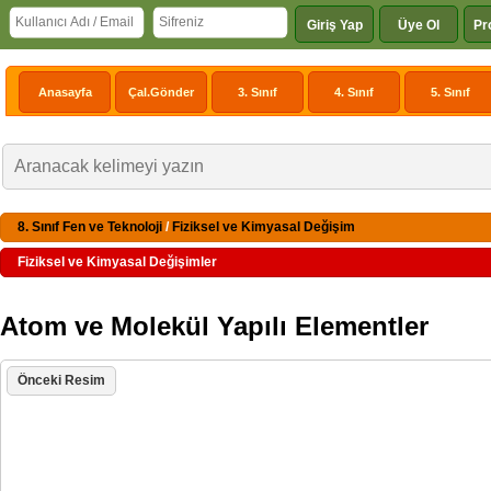
Giriş Yap
Üye Ol
Pr
Anasayfa
Çal.Gönder
3. Sınıf
4. Sınıf
5. Sınıf
8. Sınıf Fen ve Teknoloji
/
Fiziksel ve Kimyasal Değişim
Fiziksel ve Kimyasal Değişimler
Atom ve Molekül Yapılı Elementler
Önceki Resim