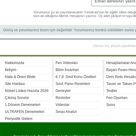
Yorumunuz şu an yayınlanacaktır. Fenokulu'nun bir eğitim sitesi oldu
size ait olduğunu bilerek mesajınızı yazınız. Üç adet şikâyet et tuşu i
Görüş ve yorumlarınız bizim için değerlidir. Yorumlarınız kontrol edildikten sonra
Henüz hiç yorum yapılma
Hakkımızda
Fen Videoları
Hesaplamalar An
İletişim
Bilim İnsanları
Başarı Puanı Hes
Hata & Öneri Bildir
6.7.8. Sınıf Konu Özetleri
Ders Notu Hesabı
Site Haritası
Sınıf, Pano Resimleri
Tavan ve Taban P
Nöbet Listesi Hazırla 2026
Deneyler
Testler
Çıkmış Sorular
Resimler
Fen Oyunları
1.Dönem Denemeleri
Videolar
Sunu
ULTRAFEN Denemeleri
Sınav Analizi
Periyodik Sistem