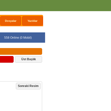
Dosyalar
Yazılılar
558 Online (0 Mobil)
Üst Başlık
Sonraki Resim