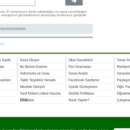
ğunu, IP numaranızın bizde saklandığını ve yasal sorumluluğun
le mesajınızın görüntülenmesi durdurulup incelemeye gönderilir.
 yayınlanmaktadır.
mış
a Sayfa
Nasıl Oluyor
Okul Gazeteleri
Sınav D
abı
Bu Benim Eserim
Fen Dramaları
Rehberl
Astronomi ve Uzay
Sınav Analiz
Sınavla
uanları
Taktir Teşekkür Hesabı
Facebook Sayfamız
Paylaşım
Mesleki Gelişim
Üyelik Sözleşmesi
Öğrt. F
Sınıf Nöbet Listesi Hazırla
Gizlilik Politikası
Öğretme
2026
Dosyalar
Nasil Yapılır?
Çalışma