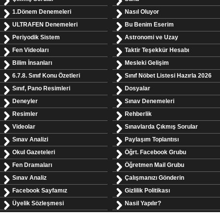
1.Dönem Denemeleri
Nasıl Oluyor
ULTRAFEN Denemeleri
Bu Benim Eserim
Periyodik Sistem
Astronomi ve Uzay
Fen Videoları
Taktir Teşekkür Hesabı
Bilim İnsanları
Mesleki Gelişim
6.7.8. Sınıf Konu Özetleri
Sınıf Nöbet Listesi Hazırla 2026
Sınıf, Pano Resimleri
Dosyalar
Deneyler
Sınav Denemeleri
Resimler
Rehberlik
Videolar
Sınavlarda Çıkmış Sorular
Sınav Analizi
Paylaşım Toplantısı
Okul Gazeteleri
Öğrt. Facebook Grubu
Fen Dramaları
Öğretmen Mail Grubu
Sınav Analiz
Çalışmanızı Gönderin
Facebook Sayfamız
Gizlilik Politikası
Üyelik Sözleşmesi
Nasil Yapılır?