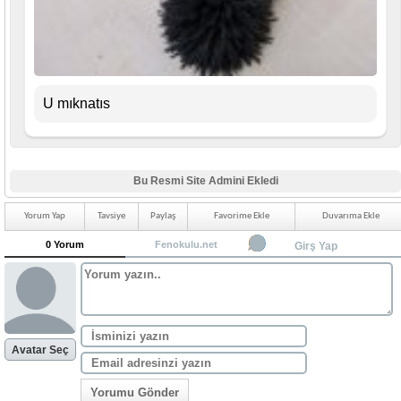
U mıknatıs
Bu Resmi Site Admini Ekledi
Yorum Yap
Tavsiye
Paylaş
Favorime Ekle
Duvarıma Ekle
0 Yorum
Fenokulu.net
Girş Yap
Avatar Seç
Yorumu Gönder