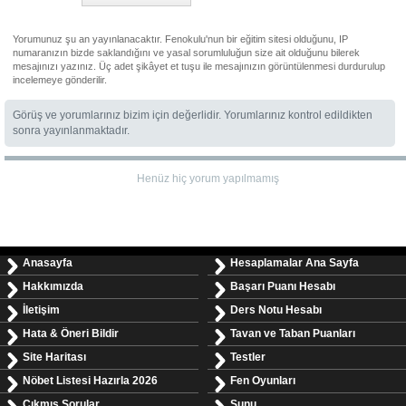
Yorumunuz şu an yayınlanacaktır. Fenokulu'nun bir eğitim sitesi olduğunu, IP
numaranızın bizde saklandığını ve yasal sorumluluğun size ait olduğunu bilerek
mesajınızı yazınız. Üç adet şikâyet et tuşu ile mesajınızın görüntülenmesi durdurulup
incelemeye gönderilir.
Görüş ve yorumlarınız bizim için değerlidir. Yorumlarınız kontrol edildikten
sonra yayınlanmaktadır.
Henüz hiç yorum yapılmamış
Anasayfa
Hesaplamalar Ana Sayfa
Hakkımızda
Başarı Puanı Hesabı
İletişim
Ders Notu Hesabı
Hata & Öneri Bildir
Tavan ve Taban Puanları
Site Haritası
Testler
Nöbet Listesi Hazırla 2026
Fen Oyunları
Çıkmış Sorular
Sunu