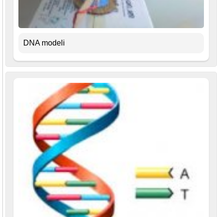
DNA modeli