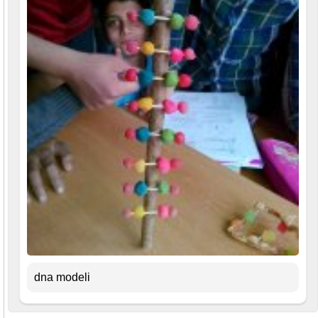
dna modeli