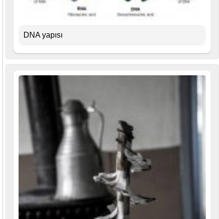
DNA yapısı