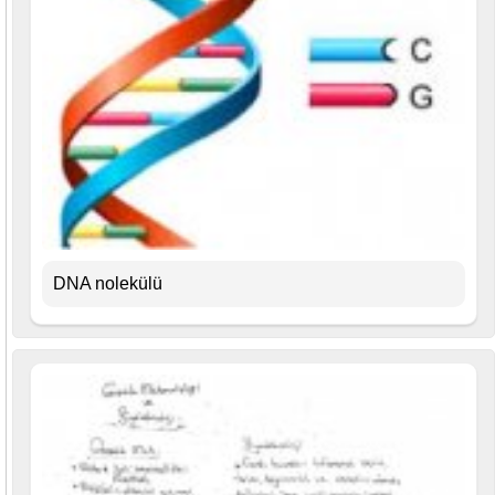
DNA nolekülü