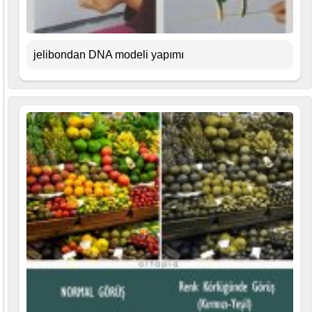
jelibondan DNA modeli yapımı