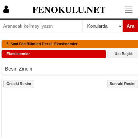
FENOKULU.NET
Ara
5. Sınıf Fen Bilimleri Dersi
/
Ekosistemler
Ekosistemler
Üst Başlık
Besin Zinciri
Önceki Resim
Sonraki Resim