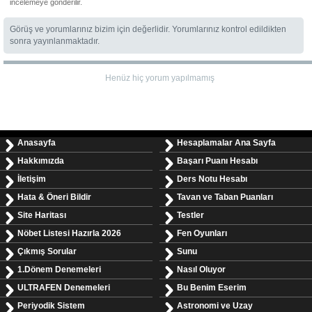
incelemeye gönderilir.
Görüş ve yorumlarınız bizim için değerlidir. Yorumlarınız kontrol edildikten
sonra yayınlanmaktadır.
Henüz hiç yorum yapılmamış
Anasayfa
Hesaplamalar Ana Sayfa
Hakkımızda
Başarı Puanı Hesabı
İletişim
Ders Notu Hesabı
Hata & Öneri Bildir
Tavan ve Taban Puanları
Site Haritası
Testler
Nöbet Listesi Hazırla 2026
Fen Oyunları
Çıkmış Sorular
Sunu
1.Dönem Denemeleri
Nasıl Oluyor
ULTRAFEN Denemeleri
Bu Benim Eserim
Periyodik Sistem
Astronomi ve Uzay