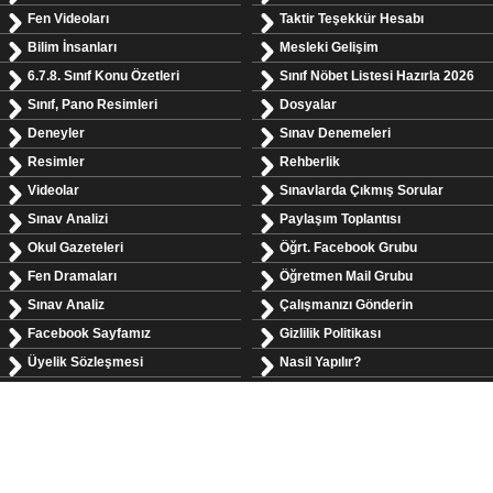
Fen Videoları
Taktir Teşekkür Hesabı
Bilim İnsanları
Mesleki Gelişim
6.7.8. Sınıf Konu Özetleri
Sınıf Nöbet Listesi Hazırla 2026
Sınıf, Pano Resimleri
Dosyalar
Deneyler
Sınav Denemeleri
Resimler
Rehberlik
Videolar
Sınavlarda Çıkmış Sorular
Sınav Analizi
Paylaşım Toplantısı
Okul Gazeteleri
Öğrt. Facebook Grubu
Fen Dramaları
Öğretmen Mail Grubu
Sınav Analiz
Çalışmanızı Gönderin
Facebook Sayfamız
Gizlilik Politikası
Üyelik Sözleşmesi
Nasil Yapılır?