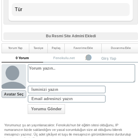
Tür
Bu Resmi Site Admini Ekledi
Yorum Yap
Tavsiye
Paylaş
Favorime Ekle
Duvarıma Ekle
0 Yorum
Fenokulu.net
Girş Yap
Avatar Seç
Yorumu Gönder
Yorumunuz şu an yayınlanacaktır. Fenokulu'nun bir eğitim sitesi olduğunu, IP
numaranızın bizde saklandığını ve yasal sorumluluğun size ait olduğunu bilerek
mesajınızı yazınız. Üç adet şikâyet et tuşu ile mesajınızın görüntülenmesi durdurulup