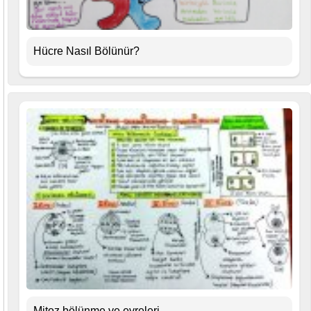
Hücre Nasıl Bölünür?
Mitoz bölünme ve evreleri