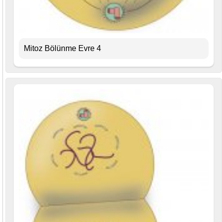
Mitoz Bölünme Evre 4