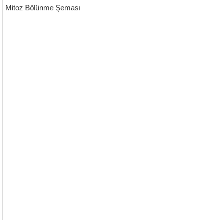
Mitoz Bölünme Şeması