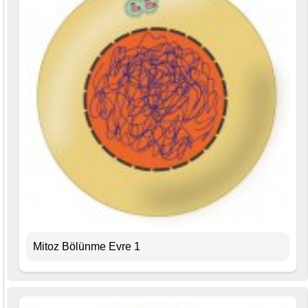
Mitoz Bölünme Evre 1