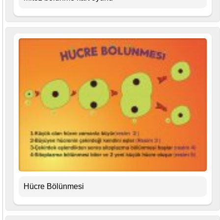
Hücre Bölünmesi