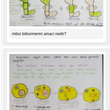
mitoz bölunmenin amaci nedir?