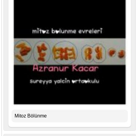
Mitoz Bölünme