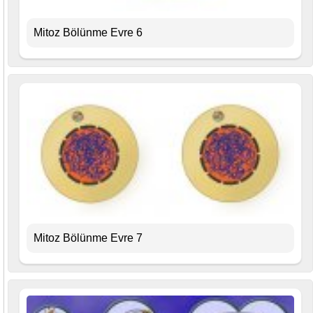
Mitoz Bölünme Evre 6
Mitoz Bölünme Evre 7