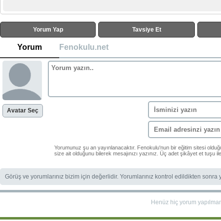
Yorum Yap
Tavsiye Et
Yorum
Fenokulu.net
Avatar Seç
Yorumunuz şu an yayınlanacaktır. Fenokulu'nun bir eğitim sitesi oldu
size ait olduğunu bilerek mesajınızı yazınız. Üç adet şikâyet et tuşu i
Görüş ve yorumlarınız bizim için değerlidir. Yorumlarınız kontrol edildikten sonra
Henüz hiç yorum yapılma