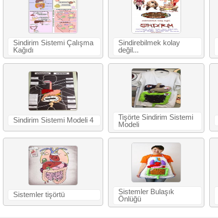
Sindirim Sistemi Çalışma
Sindirebilmek kolay
Kağıdı
değil...
Tişörte Sindirim Sistemi
Sindirim Sistemi Modeli 4
Modeli
Sistemler Bulaşık
Sistemler tişörtü
Önlüğü