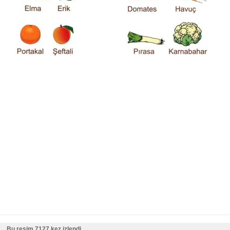
Bu resim 7127 kez izlendi