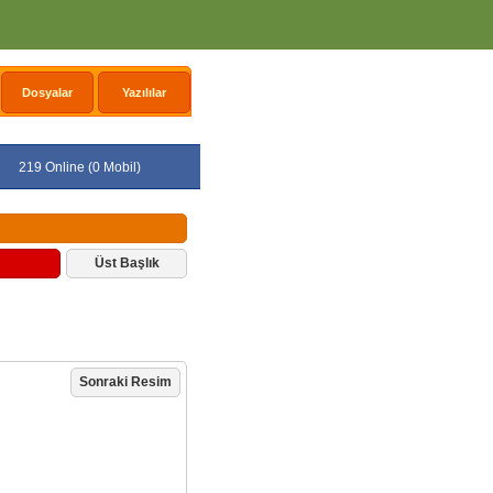
Dosyalar
Yazılılar
219 Online (0 Mobil)
Üst Başlık
Sonraki Resim