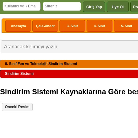
Giriş Yap
Üye Ol
Pr
Anasayfa
Çal.Gönder
3. Sınıf
4. Sınıf
5. Sınıf
6. Sınıf Fen ve Teknoloji
/
Sindirim Sistemi
Sindirim Sistemi
Sindirim Sistemi Kaynaklarına Göre bes
Önceki Resim