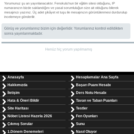
Yorumunuz şu an yayınlanacaktır. Fenokulu'nun bir eğitim sitesi olduğunu, IP
numaranızın bizde saklandığını ve yasal sorumluluğun size ait olduğunu bilerek
mesajınızı yazınız. Üç adet şikâyet et tuşu ile mesajınızın görüntülenmesi durdurulup
incelemeye gönderilir.
Görüş ve yorumlarınız bizim için değerlidir. Yorumlarınız kontrol edildikten
sonra yayınlanmaktadır.
Henüz hiç yorum yapılmamış
Anasayfa
Hesaplamalar Ana Sayfa
Hakkımızda
Başarı Puanı Hesabı
İletişim
Ders Notu Hesabı
Hata & Öneri Bildir
Tavan ve Taban Puanları
Site Haritası
Testler
Nöbet Listesi Hazırla 2026
Fen Oyunları
Çıkmış Sorular
Sunu
1.Dönem Denemeleri
Nasıl Oluyor