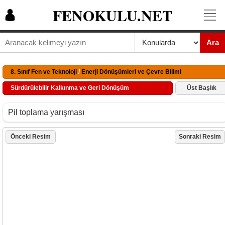
FENOKULU.NET
Ara
8. Sınıf Fen ve Teknoloji
/
Enerji Dönüşümleri ve Çevre Bilimi
Sürdürülebilir Kalkınma ve Geri Dönüşüm
Üst Başlık
Pil toplama yarışması
Önceki Resim
Sonraki Resim