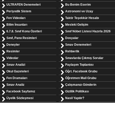
ULTRAFEN Denemeleri
Bu Benim Eserim
Periyodik Sistem
Astronomi ve Uzay
Fen Videoları
Taktir Teşekkür Hesabı
Bilim İnsanları
Mesleki Gelişim
6.7.8. Sınıf Konu Özetleri
Sınıf Nöbet Listesi Hazırla 2026
Sınıf, Pano Resimleri
Dosyalar
Deneyler
Sınav Denemeleri
Resimler
Rehberlik
Videolar
Sınavlarda Çıkmış Sorular
Sınav Analizi
Paylaşım Toplantısı
Okul Gazeteleri
Öğrt. Facebook Grubu
Fen Dramaları
Öğretmen Mail Grubu
Sınav Analiz
Çalışmanızı Gönderin
Facebook Sayfamız
Gizlilik Politikası
Üyelik Sözleşmesi
Nasil Yapılır?