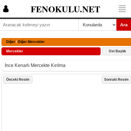
FENOKULU.NET
Ara
Diğer
/
Diğer Mercekler
Mercekler
Üst Başlık
İnce Kenarlı Mercekte Kırılma
Önceki Resim
Sonraki Resim