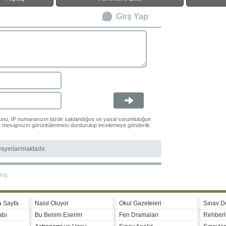
Girş Yap
ğunu, IP numaranızın bizde saklandığını ve yasal sorumluluğun
le mesajınızın görüntülenmesi durdurulup incelemeye gönderilir.
 yayınlanmaktadır.
mış
a Sayfa
Nasıl Oluyor
Okul Gazeteleri
Sınav D
abı
Bu Benim Eserim
Fen Dramaları
Rehberl