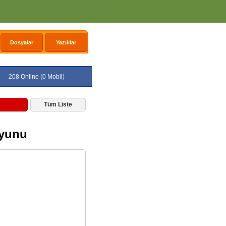
Dosyalar
Yazılılar
208 Online (0 Mobil)
Tüm Liste
Oyunu