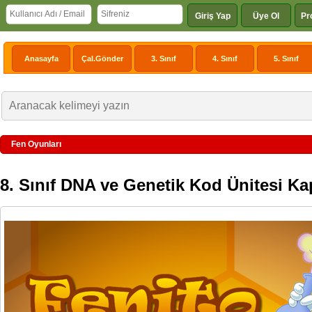
Giriş Yap
Üye Ol
Pr
Anasayfa
Çal.Gönder
3. Sınıf
4. Sınıf
5. Sınıf
Fen Oyunları
8. Sınıf DNA ve Genetik Kod Ünitesi Kap