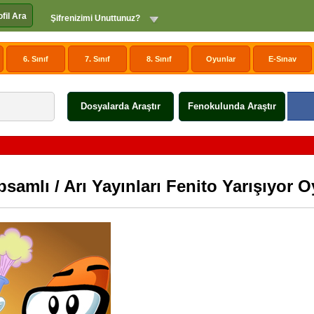
ofil Ara
Şifrenizimi Unuttunuz?
6. Sınıf
7. Sınıf
8. Sınıf
Oyunlar
E-Sınav
Dosyalarda Araştır
Fenokulunda Araştır
samlı / Arı Yayınları Fenito Yarışıyor 