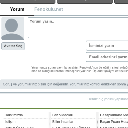
Yorum
Fenokulu.net
Avatar Seç
Yorumunuz şu an yayınlanacaktır. Fenokulu'nun bir eğitim sitesi oldu
size ait olduğunu bilerek mesajınızı yazınız. Üç adet şikâyet et tuşu i
Görüş ve yorumlarınız bizim için değerlidir. Yorumlarınız kontrol edildikten sonra
Henüz hiç yorum yapılma
Hakkımızda
Fen Videoları
Hesaplamalar An
İletişim
Bilim İnsanları
Başarı Puanı Hes