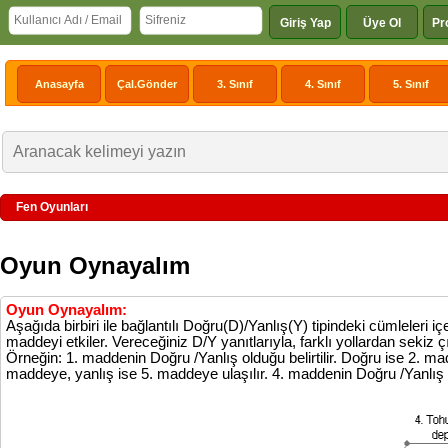
Giriş Yap
Üye Ol
Pr
Anasayfa
Çal.Gönder
3. Sınıf
4. Sınıf
5. Sınıf
Fen Oyunları
Oyun Oynayalım
Oyun Oynayalım:
Aşağıda birbiri ile bağlantılı Doğru(D)/Yanlış(Y) tipindeki cümleleri iç
maddeyi etkiler. Vereceğiniz D/Y yanıtlarıyla, farklı yollardan sekiz çı
Örneğin: 1. maddenin Doğru /Yanlış olduğu belirtilir. Doğru ise 2. mad
maddeye, yanlış ise 5. maddeye ulaşılır. 4. maddenin Doğru /Yanlış oldu