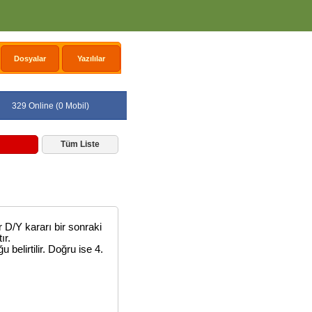
Dosyalar
Yazılılar
329 Online (0 Mobil)
Tüm Liste
ir D/Y kararı bir sonraki
ır.
belirtilir. Doğru ise 4.