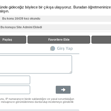
nünde gideceğiz böylece bir çıkışa ulaşıyoruz. Buradan öğretmeniniz
lışın.
Bu konu 16439 kez okundu
Bu konuyu Site Admini Ekledi
Paylaş
Favorilere Ekle
Girş Yap
ğunu, IP numaranızın bizde saklandığını ve yasal sorumluluğun
le mesajınızın görüntülenmesi durdurulup incelemeye gönderilir.