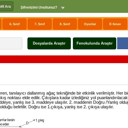
ofil Ara
Şifrenizimi Unuttunuz?
6. Sınıf
7. Sınıf
8. Sınıf
Oyunlar
E-Sınav
Dosyalarda Araştır
Fenokulunda Araştır
eren, tanılayıcı dallanmış ağaç tekniğinde bir etkinlik verilmiştir. Her b
kış noktası elde edilir. Çıkışlara kadar izlediğiniz yol puanlandırılacakt
deye, yanlış ise 3. maddeye ulaşılır. 2. maddenin Doğru /Yanlış olduğu 
ğu belirtilir. Doğru ise 1.çıkışa, yanlış ise 2. çıkışa ulaşılır.