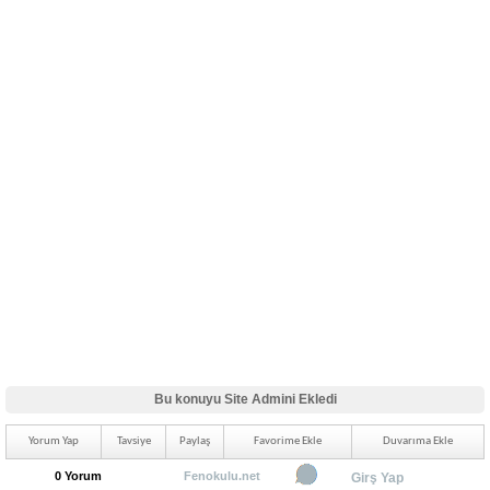
Bu konuyu Site Admini Ekledi
Yorum Yap
Tavsiye
Paylaş
Favorime Ekle
Duvarıma Ekle
0 Yorum
Fenokulu.net
Girş Yap