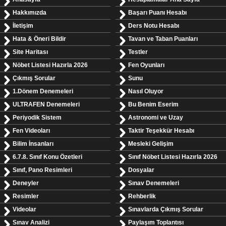
Hakkımızda
Başarı Puanı Hesabı
İletişim
Ders Notu Hesabı
Hata & Öneri Bildir
Tavan ve Taban Puanları
Site Haritası
Testler
Nöbet Listesi Hazırla 2026
Fen Oyunları
Çıkmış Sorular
Sunu
1.Dönem Denemeleri
Nasıl Oluyor
ULTRAFEN Denemeleri
Bu Benim Eserim
Periyodik Sistem
Astronomi ve Uzay
Fen Videoları
Taktir Teşekkür Hesabı
Bilim İnsanları
Mesleki Gelişim
6.7.8. Sınıf Konu Özetleri
Sınıf Nöbet Listesi Hazırla 2026
Sınıf, Pano Resimleri
Dosyalar
Deneyler
Sınav Denemeleri
Resimler
Rehberlik
Videolar
Sınavlarda Çıkmış Sorular
Sınav Analizi
Paylaşım Toplantısı