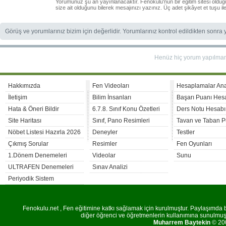
Yorumunuz şu an yayınlanacaktır. Fenokulu'nun bir eğitim sitesi oldu
size ait olduğunu bilerek mesajınızı yazınız. Üç adet şikâyet et tuşu i
Görüş ve yorumlarınız bizim için değerlidir. Yorumlarınız kontrol edildikten sonra
Henüz hiç yorum yapılma
Hakkımızda
Fen Videoları
Hesaplamalar An
İletişim
Bilim İnsanları
Başarı Puanı Hes
Hata & Öneri Bildir
6.7.8. Sınıf Konu Özetleri
Ders Notu Hesabı
Site Haritası
Sınıf, Pano Resimleri
Tavan ve Taban P
Nöbet Listesi Hazırla 2026
Deneyler
Testler
Çıkmış Sorular
Resimler
Fen Oyunları
1.Dönem Denemeleri
Videolar
Sunu
ULTRAFEN Denemeleri
Sınav Analizi
Periyodik Sistem
Fenokulu.net , Fen eğitimine katkı sağlamak için kurulmuştur. Paylaşımda bu
diğer öğrenci ve öğretmenlerin kullanımına sunulmuştu
Muharrem Baytekin
© 200