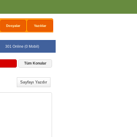
Dosyalar
Yazılılar
301 Online (0 Mobil)
Tüm Konular
Sayfayı Yazdır