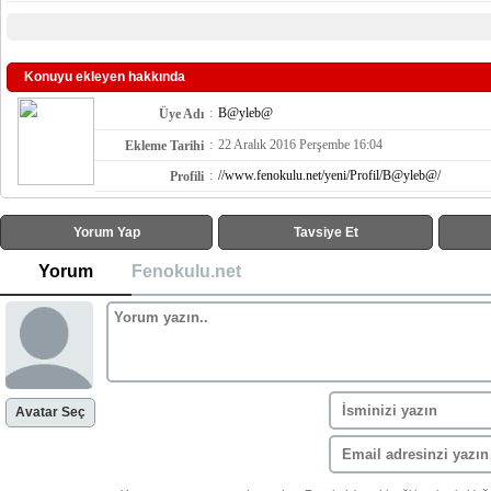
Konuyu ekleyen hakkında
:
B@yleb@
Üye Adı
:
22 Aralık 2016 Perşembe 16:04
Ekleme Tarihi
:
//www.fenokulu.net/yeni/Profil/B@yleb@/
Profili
Yorum Yap
Tavsiye Et
Yorum
Fenokulu.net
Avatar Seç