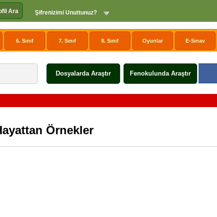
ofil Ara
Şifrenizimi Unuttunuz?
6. Sınıf
7. Sınıf
8. Sınıf
Oyunlar
E-Sınav
Dosyalarda Araştır
Fenokulunda Araştır
Hayattan Örnekler