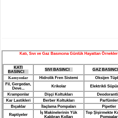
Katı, Sıvı ve Gaz Basıncına Günlük Hayattan Örnekler
KATI
SIVI BASINCI
GAZ BASI
BASINCI
​Kamyonlar
Hidrolik Fren Sistemi
Oksijen Tüpl
Fil, Gergedan,
Krikolar
Elektrikli Süpü
Deve...
Kramponlar
Dişçi Koltukları
Deodorantl
Kar Lastikleri
Berber Koltukları
Parfümler
Bıçaklar
İlaçlama Pompaları
Pipetler
İş Makinelerinin Yük
Top Şişirmekte Ku
Raptiyeler
Kaldıran Kolları
Pompalar