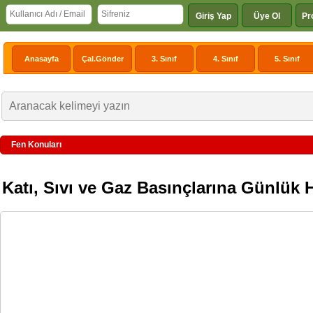
Giriş Yap
Üye Ol
Pr
Anasayfa
Çal.Gönder
3. Sınıf
4. Sınıf
5. Sınıf
Fen Konuları
Katı, Sıvı ve Gaz Basınçlarına Günlük 