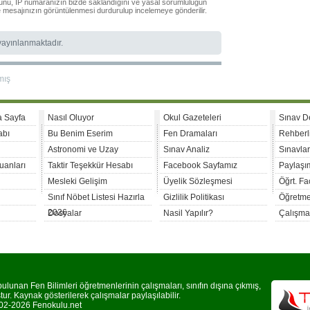
ğunu, IP numaranızın bizde saklandığını ve yasal sorumluluğun
le mesajınızın görüntülenmesi durdurulup incelemeye gönderilir.
 yayınlanmaktadır.
mış
a Sayfa
Nasıl Oluyor
Okul Gazeteleri
Sınav D
abı
Bu Benim Eserim
Fen Dramaları
Rehberl
Astronomi ve Uzay
Sınav Analiz
Sınavla
uanları
Taktir Teşekkür Hesabı
Facebook Sayfamız
Paylaşım
Mesleki Gelişim
Üyelik Sözleşmesi
Öğrt. F
Sınıf Nöbet Listesi Hazırla
Gizlilik Politikası
Öğretme
2026
Dosyalar
Nasil Yapılır?
Çalışma
lunan Fen Bilimleri öğretmenlerinin çalışmaları, sınıfın dışına çıkmış,
r. Kaynak gösterilerek çalışmalar paylaşılabilir.
2-2026 Fenokulu.net