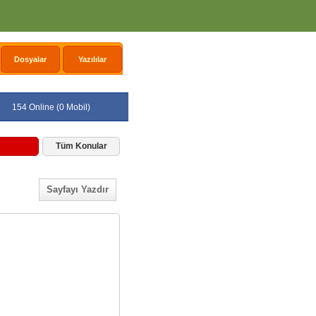
Dosyalar
Yazılılar
154 Online (0 Mobil)
Tüm Konular
Sayfayı Yazdır