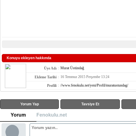
Konuyu ekleyen hakkında
:
Murat Üstündağ
Üye Adı
:
16 Temmuz 2015 Perşembe 13:24
Ekleme Tarihi
:
//www.fenokulu.net/yeni/Profil/muratustundag/
Profili
Yorum Yap
Tavsiye Et
Yorum
Fenokulu.net