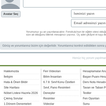
Avatar Seç
Yorumunuz şu an yayınlanacaktır. Fenokulu'nun bir eğitim sitesi oldu
size ait olduğunu bilerek mesajınızı yazınız. Üç adet şikâyet et tuşu i
Görüş ve yorumlarınız bizim için değerlidir. Yorumlarınız kontrol edildikten sonra
Henüz hiç yorum yapılma
Hakkımızda
Fen Videoları
Hesaplamalar An
İletişim
Bilim İnsanları
Başarı Puanı Hes
Hata & Öneri Bildir
6.7.8. Sınıf Konu Özetleri
Ders Notu Hesabı
Site Haritası
Sınıf, Pano Resimleri
Tavan ve Taban P
Nöbet Listesi Hazırla 2026
Deneyler
Testler
Çıkmış Sorular
Resimler
Fen Oyunları
1.Dönem Denemeleri
Videolar
Sunu