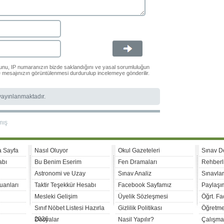
ğunu, IP numaranızın bizde saklandığını ve yasal sorumluluğun
le mesajınızın görüntülenmesi durdurulup incelemeye gönderilir.
 yayınlanmaktadır.
mış
a Sayfa
Nasıl Oluyor
Okul Gazeteleri
Sınav D
abı
Bu Benim Eserim
Fen Dramaları
Rehberl
Astronomi ve Uzay
Sınav Analiz
Sınavla
uanları
Taktir Teşekkür Hesabı
Facebook Sayfamız
Paylaşım
Mesleki Gelişim
Üyelik Sözleşmesi
Öğrt. F
Sınıf Nöbet Listesi Hazırla
Gizlilik Politikası
Öğretme
2026
Dosyalar
Nasil Yapılır?
Çalışma