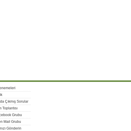
enemeleri
ik
rda Çıkmış Sorular
 Toplantısı
acebook Grubu
n Mail Grubu
nızı Gönderin