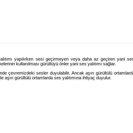
alıtımı yapılırken sesi geçirmeyen veya daha az geçiren yani ses
erinin kullanılması gürültüyü önler yani ses yalıtımı sağlar.
inde çevremizdeki sesler duyulabilir. Ancak aşırı gürültülü ortamlard
e aşırı gürültülü ortamlarda ses yalıtımına ihtiyaç duyulur.