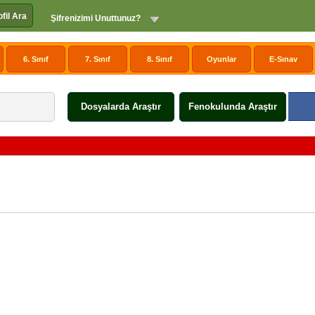
ofil Ara
Şifrenizimi Unuttunuz?
6. Sınıf
7. Sınıf
8. Sınıf
Oyunlar
E-Sınav
Dosyalarda Araştır
Fenokulunda Araştır