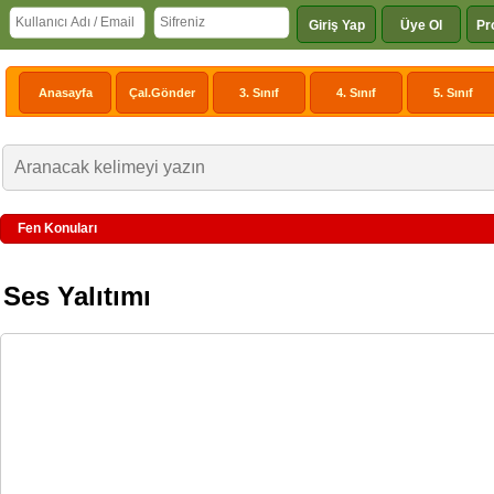
Giriş Yap
Üye Ol
Pr
Anasayfa
Çal.Gönder
3. Sınıf
4. Sınıf
5. Sınıf
Fen Konuları
Ses Yalıtımı