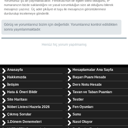
Yorumunuz şu an yayınlanacaktır. Fenokulu'nun bir eğitim sitesi olduğunu, IP
numaranızın bizde saklandığını ve yasal sorumluluğun size ait olduğunu bilerek
mesajınızı yazınız. Üç adet şikâyet et tuşu ile mesajınızın görüntülenmesi
durdurulup incelemeye gönderilir.
Görüş ve yorumlarınız bizim için değerlidir. Yorumlarınız kontrol edildikten
sonra yayınlanmaktadır.
Henüz hiç yorum yapılmamış
Anasayfa
Hesaplamalar Ana Sayfa
Hakkımızda
Başarı Puanı Hesabı
İletişim
Ders Notu Hesabı
Hata & Öneri Bildir
Tavan ve Taban Puanları
Site Haritası
Testler
Nöbet Listesi Hazırla 2026
Fen Oyunları
Çıkmış Sorular
Sunu
1.Dönem Denemeleri
Nasıl Oluyor