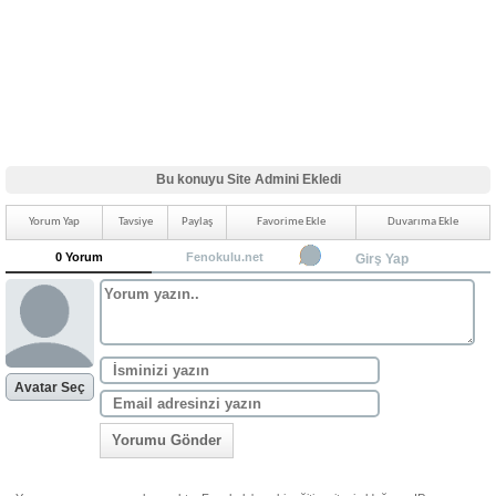
Bu konuyu Site Admini Ekledi
Yorum Yap
Tavsiye
Paylaş
Favorime Ekle
Duvarıma Ekle
0 Yorum
Fenokulu.net
Girş Yap
Avatar Seç
Yorumu Gönder