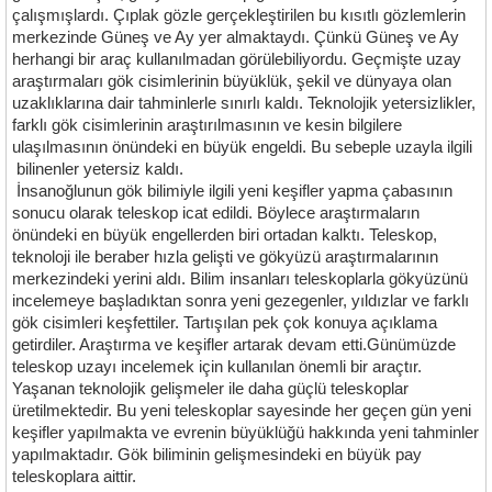
çalışmışlardı. Çıplak gözle gerçekleştirilen bu kısıtlı gözlemlerin
merkezinde Güneş ve Ay yer almaktaydı. Çünkü Güneş ve Ay
herhangi bir araç kullanılmadan görülebiliyordu. Geçmişte uzay
araştırmaları gök cisimlerinin büyüklük, şekil ve dünyaya olan
uzaklıklarına dair tahminlerle sınırlı kaldı. Teknolojik yetersizlikler,
farklı gök cisimlerinin araştırılmasının ve kesin bilgilere
ulaşılmasının önündeki en büyük engeldi. Bu sebeple uzayla ilgili
bilinenler yetersiz kaldı.
İnsanoğlunun gök bilimiyle ilgili yeni keşifler yapma çabasının
sonucu olarak teleskop icat edildi. Böylece araştırmaların
önündeki en büyük engellerden biri ortadan kalktı. Teleskop,
teknoloji ile beraber hızla gelişti ve gökyüzü araştırmalarının
merkezindeki yerini aldı. Bilim insanları teleskoplarla gökyüzünü
incelemeye başladıktan sonra yeni gezegenler, yıldızlar ve farklı
gök cisimleri keşfettiler. Tartışılan pek çok konuya açıklama
getirdiler. Araştırma ve keşifler artarak devam etti.Günümüzde
teleskop uzayı incelemek için kullanılan önemli bir araçtır.
Yaşanan teknolojik gelişmeler ile daha güçlü teleskoplar
üretilmektedir. Bu yeni teleskoplar sayesinde her geçen gün yeni
keşifler yapılmakta ve evrenin büyüklüğü hakkında yeni tahminler
yapılmaktadır. Gök biliminin gelişmesindeki en büyük pay
teleskoplara aittir.