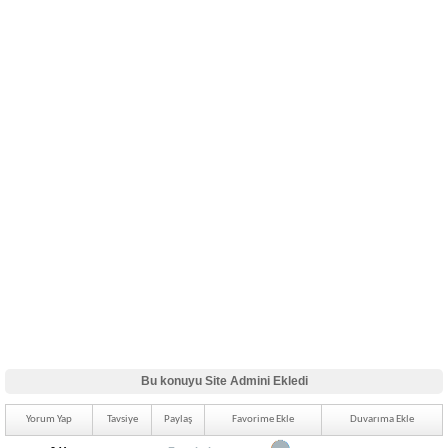
Bu konuyu Site Admini Ekledi
Yorum Yap
Tavsiye
Paylaş
Favorime Ekle
Duvarıma Ekle