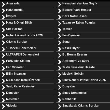
Anasayfa
Hesaplamalar Ana Sayfa
Hakkımızda
Başarı Puanı Hesabı
İletişim
Ders Notu Hesabı
Hata & Öneri Bildir
Tavan ve Taban Puanları
Site Haritası
Testler
Nöbet Listesi Hazırla 2026
Fen Oyunları
Çıkmış Sorular
Sunu
1.Dönem Denemeleri
Nasıl Oluyor
ULTRAFEN Denemeleri
Bu Benim Eserim
Periyodik Sistem
Astronomi ve Uzay
Fen Videoları
Taktir Teşekkür Hesabı
Bilim İnsanları
Mesleki Gelişim
6.7.8. Sınıf Konu Özetleri
Sınıf Nöbet Listesi Hazırla 2026
Sınıf, Pano Resimleri
Dosyalar
Deneyler
Sınav Denemeleri
Resimler
Rehberlik
Videolar
Sınavlarda Çıkmış Sorular