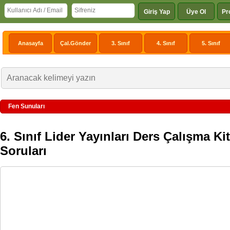
Giriş Yap
Üye Ol
Pr
Anasayfa
Çal.Gönder
3. Sınıf
4. Sınıf
5. Sınıf
Fen Sunuları
6. Sınıf Lider Yayınları Ders Çalışma K
Soruları