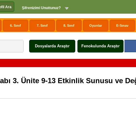
ofil Ara
Şifrenizimi Unuttunuz?
6. Sınıf
7. Sınıf
8. Sınıf
Oyunlar
E-Sınav
Dosyalarda Araştır
Fenokulunda Araştır
itabı 3. Ünite 9-13 Etkinlik Sunusu ve D