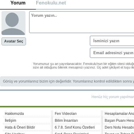
Yorum
Fenokulu.net
Avatar Seç
Yorumunuz şu an yayınlanacaktır. Fenokulu'nun bir eğitim sitesi oldu
size ait olduğunu bilerek mesajınızı yazınız. Üç adet şikâyet et tuşu i
Görüş ve yorumlarınız bizim için değerlidir. Yorumlarınız kontrol edildikten sonra
Henüz hiç yorum yapılma
Hakkımızda
Fen Videoları
Hesaplamalar An
İletişim
Bilim İnsanları
Başarı Puanı Hes
Hata & Öneri Bildir
6.7.8. Sınıf Konu Özetleri
Ders Notu Hesabı