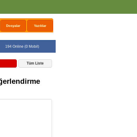
Dosyalar
Yazılılar
194 Online (0 Mobil)
Tüm Liste
eğerlendirme