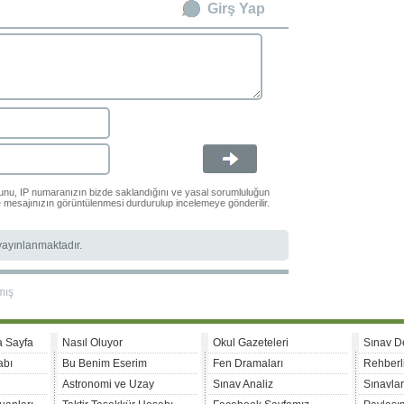
Girş Yap
ğunu, IP numaranızın bizde saklandığını ve yasal sorumluluğun
le mesajınızın görüntülenmesi durdurulup incelemeye gönderilir.
 yayınlanmaktadır.
mış
a Sayfa
Nasıl Oluyor
Okul Gazeteleri
Sınav D
abı
Bu Benim Eserim
Fen Dramaları
Rehberl
Astronomi ve Uzay
Sınav Analiz
Sınavla