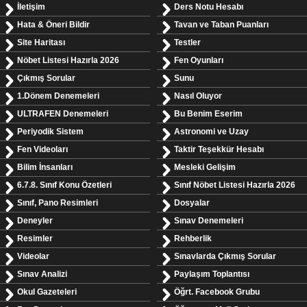
İletişim
Ders Notu Hesabı
Hata & Öneri Bildir
Tavan ve Taban Puanları
Site Haritası
Testler
Nöbet Listesi Hazırla 2026
Fen Oyunları
Çıkmış Sorular
Sunu
1.Dönem Denemeleri
Nasıl Oluyor
ULTRAFEN Denemeleri
Bu Benim Eserim
Periyodik Sistem
Astronomi ve Uzay
Fen Videoları
Taktir Teşekkür Hesabı
Bilim İnsanları
Mesleki Gelişim
6.7.8. Sınıf Konu Özetleri
Sınıf Nöbet Listesi Hazırla 2026
Sınıf, Pano Resimleri
Dosyalar
Deneyler
Sınav Denemeleri
Resimler
Rehberlik
Videolar
Sınavlarda Çıkmış Sorular
Sınav Analizi
Paylaşım Toplantısı
Okul Gazeteleri
Öğrt. Facebook Grubu