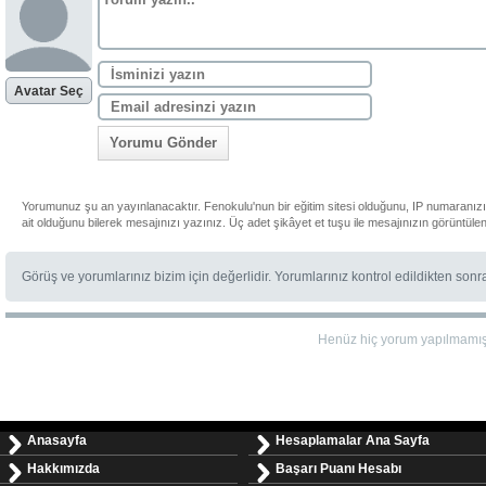
Avatar Seç
Yorumu Gönder
Yorumunuz şu an yayınlanacaktır. Fenokulu'nun bir eğitim sitesi olduğunu, IP numaranız
ait olduğunu bilerek mesajınızı yazınız. Üç adet şikâyet et tuşu ile mesajınızın görüntüle
Görüş ve yorumlarınız bizim için değerlidir. Yorumlarınız kontrol edildikten son
Henüz hiç yorum yapılmamı
Anasayfa
Hesaplamalar Ana Sayfa
Hakkımızda
Başarı Puanı Hesabı