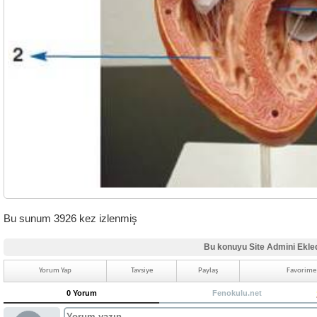
Bu sunum 3926 kez izlenmiş
Bu konuyu Site Admini Ekle
Yorum Yap
Tavsiye
Paylaş
Favorime 
0 Yorum
Fenokulu.net