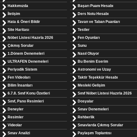
Hakkımızda
Başarı Puanı Hesabı
İletişim
Ders Notu Hesabı
Hata & Öneri Bildir
Tavan ve Taban Puanları
Site Haritası
Testler
Nöbet Listesi Hazırla 2026
Fen Oyunları
Çıkmış Sorular
Sunu
1.Dönem Denemeleri
Nasıl Oluyor
ULTRAFEN Denemeleri
Bu Benim Eserim
Periyodik Sistem
Astronomi ve Uzay
Fen Videoları
Taktir Teşekkür Hesabı
Bilim İnsanları
Mesleki Gelişim
6.7.8. Sınıf Konu Özetleri
Sınıf Nöbet Listesi Hazırla 2026
Sınıf, Pano Resimleri
Dosyalar
Deneyler
Sınav Denemeleri
Resimler
Rehberlik
Videolar
Sınavlarda Çıkmış Sorular
Sınav Analizi
Paylaşım Toplantısı