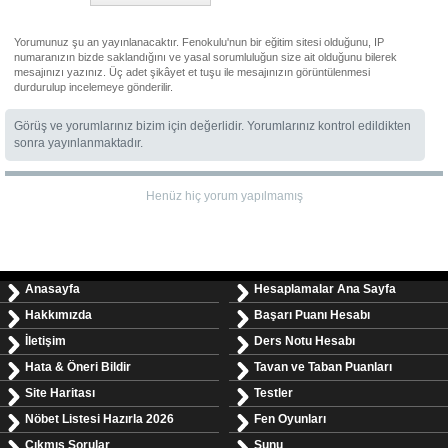
Yorumunuz şu an yayınlanacaktır. Fenokulu'nun bir eğitim sitesi olduğunu, IP
numaranızın bizde saklandığını ve yasal sorumluluğun size ait olduğunu bilerek
mesajınızı yazınız. Üç adet şikâyet et tuşu ile mesajınızın görüntülenmesi
durdurulup incelemeye gönderilir.
Görüş ve yorumlarınız bizim için değerlidir. Yorumlarınız kontrol edildikten
sonra yayınlanmaktadır.
Henüz hiç yorum yapılmamış
Anasayfa
Hesaplamalar Ana Sayfa
Hakkımızda
Başarı Puanı Hesabı
İletişim
Ders Notu Hesabı
Hata & Öneri Bildir
Tavan ve Taban Puanları
Site Haritası
Testler
Nöbet Listesi Hazırla 2026
Fen Oyunları
Çıkmış Sorular
Sunu