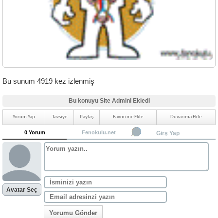
Bu sunum 4919 kez izlenmiş
Bu konuyu Site Admini Ekledi
Yorum Yap
Tavsiye
Paylaş
Favorime Ekle
Duvarıma Ekle
0 Yorum
Fenokulu.net
Girş Yap
Avatar Seç
Yorumu Gönder