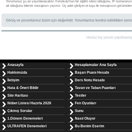
Yorumunuz şu an yayınlanacaktır. Fenokulu'nun bir eğitim sitesi olduğunu, IP numaranız
ait olduğunu bilerek mesajınızı yazınız. Üç adet şikâyet et tuşu ile mesajınızın görüntüle
Görüş ve yorumlarınız bizim için değerlidir. Yorumlarınız kontrol edildikten son
Henüz hiç yorum yapılmamı
Anasayfa
Hesaplamalar Ana Sayfa
Hakkımızda
Başarı Puanı Hesabı
İletişim
Ders Notu Hesabı
Hata & Öneri Bildir
Tavan ve Taban Puanları
Site Haritası
Testler
Nöbet Listesi Hazırla 2026
Fen Oyunları
Çıkmış Sorular
Sunu
1.Dönem Denemeleri
Nasıl Oluyor
ULTRAFEN Denemeleri
Bu Benim Eserim