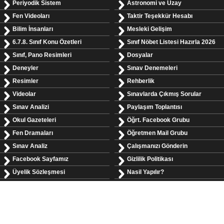
Periyodik Sistem
Astronomi ve Uzay
Fen Videoları
Taktir Teşekkür Hesabı
Bilim İnsanları
Mesleki Gelişim
6.7.8. Sınıf Konu Özetleri
Sınıf Nöbet Listesi Hazırla 2026
Sınıf, Pano Resimleri
Dosyalar
Deneyler
Sınav Denemeleri
Resimler
Rehberlik
Videolar
Sınavlarda Çıkmış Sorular
Sınav Analizi
Paylaşım Toplantısı
Okul Gazeteleri
Öğrt. Facebook Grubu
Fen Dramaları
Öğretmen Mail Grubu
Sınav Analiz
Çalışmanızı Gönderin
Facebook Sayfamız
Gizlilik Politikası
Üyelik Sözleşmesi
Nasil Yapılır?