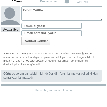
0 Yorum
Fenokulu.net
Girş Yap
Avatar Seç
Yorumu Gönder
Yorumunuz şu an yayınlanacaktır. Fenokulu'nun bir eğitim sitesi olduğunu, IP
numaranızın bizde saklandığını ve yasal sorumluluğun size ait olduğunu bilerek
mesajınızı yazınız. Üç adet şikâyet et tuşu ile mesajınızın görüntülenmesi
durdurulup incelemeye gönderilir.
Görüş ve yorumlarınız bizim için değerlidir. Yorumlarınız kontrol edildikten
sonra yayınlanmaktadır.
Henüz hiç yorum yapılmamış