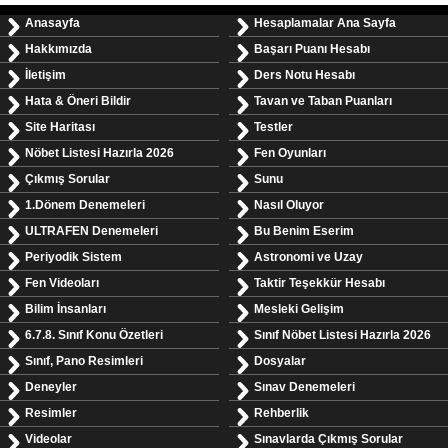
Anasayfa
Hesaplamalar Ana Sayfa
Hakkımızda
Başarı Puanı Hesabı
İletişim
Ders Notu Hesabı
Hata & Öneri Bildir
Tavan ve Taban Puanları
Site Haritası
Testler
Nöbet Listesi Hazırla 2026
Fen Oyunları
Çıkmış Sorular
Sunu
1.Dönem Denemeleri
Nasıl Oluyor
ULTRAFEN Denemeleri
Bu Benim Eserim
Periyodik Sistem
Astronomi ve Uzay
Fen Videoları
Taktir Teşekkür Hesabı
Bilim İnsanları
Mesleki Gelişim
6.7.8. Sınıf Konu Özetleri
Sınıf Nöbet Listesi Hazırla 2026
Sınıf, Pano Resimleri
Dosyalar
Deneyler
Sınav Denemeleri
Resimler
Rehberlik
Videolar
Sınavlarda Çıkmış Sorular