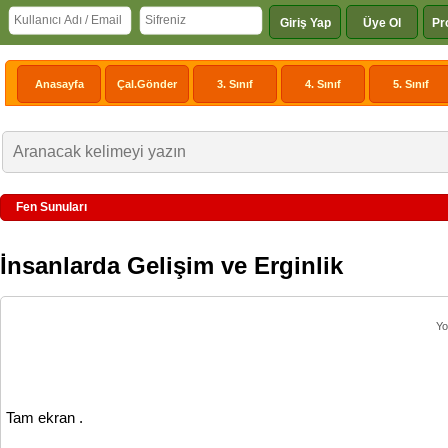
Giriş Yap
Üye Ol
Pr
Anasayfa
Çal.Gönder
3. Sınıf
4. Sınıf
5. Sınıf
Fen Sunuları
İnsanlarda Gelişim ve Erginlik
Yo
Tam ekran .