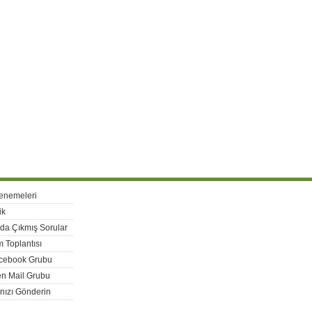
enemeleri
ik
rda Çıkmış Sorular
 Toplantısı
acebook Grubu
n Mail Grubu
nızı Gönderin