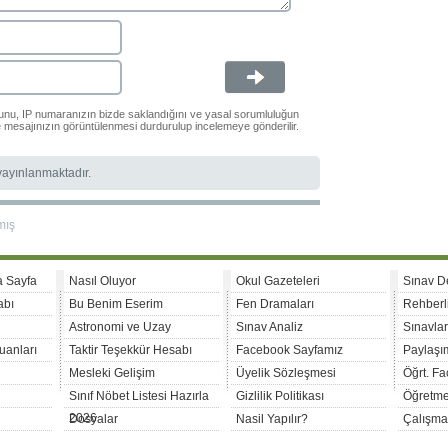
ğunu, IP numaranızın bizde saklandığını ve yasal sorumluluğun
le mesajınızın görüntülenmesi durdurulup incelemeye gönderilir.
 yayınlanmaktadır.
mış
a Sayfa
Nasıl Oluyor
Okul Gazeteleri
Sınav D
abı
Bu Benim Eserim
Fen Dramaları
Rehberl
Astronomi ve Uzay
Sınav Analiz
Sınavla
uanları
Taktir Teşekkür Hesabı
Facebook Sayfamız
Paylaşım
Mesleki Gelişim
Üyelik Sözleşmesi
Öğrt. F
Sınıf Nöbet Listesi Hazırla
Gizlilik Politikası
Öğretme
2026
Dosyalar
Nasil Yapılır?
Çalışma