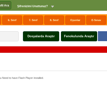
ofil Ara
Şifrenizimi Unuttunuz?
6. Sınıf
7. Sınıf
8. Sınıf
Oyunlar
E-Sınav
Dosyalarda Araştır
Fenokulunda Araştır
u Need to have Flash Player installed.