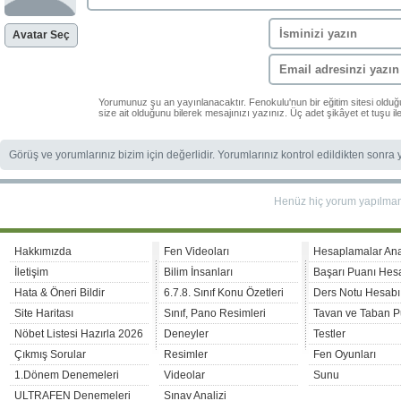
Avatar Seç
Yorumunuz şu an yayınlanacaktır. Fenokulu'nun bir eğitim sitesi oldu
size ait olduğunu bilerek mesajınızı yazınız. Üç adet şikâyet et tuşu i
Görüş ve yorumlarınız bizim için değerlidir. Yorumlarınız kontrol edildikten sonra
Henüz hiç yorum yapılma
Hakkımızda
Fen Videoları
Hesaplamalar An
İletişim
Bilim İnsanları
Başarı Puanı Hes
Hata & Öneri Bildir
6.7.8. Sınıf Konu Özetleri
Ders Notu Hesabı
Site Haritası
Sınıf, Pano Resimleri
Tavan ve Taban P
Nöbet Listesi Hazırla 2026
Deneyler
Testler
Çıkmış Sorular
Resimler
Fen Oyunları
1.Dönem Denemeleri
Videolar
Sunu
ULTRAFEN Denemeleri
Sınav Analizi