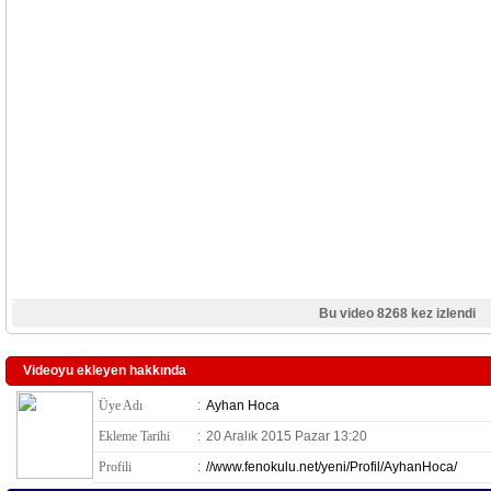
Bu video 8268 kez izlendi
Videoyu ekleyen hakkında
Üye Adı
:
Ayhan Hoca
Ekleme Tarihi
:
20 Aralık 2015 Pazar 13:20
Profili
:
//www.fenokulu.net/yeni/Profil/AyhanHoca/