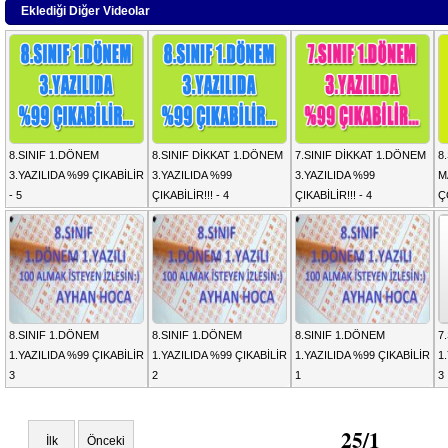
Eklediği Diğer Videolar
8.SINIF 1.DÖNEM
8.SINIF DİKKAT 1.DÖNEM
7.SINIF DİKKAT 1.DÖNEM
8
3.YAZILIDA %99 ÇIKABİLİR
3.YAZILIDA %99
3.YAZILIDA %99
M
- 5
ÇIKABİLİR!!! - 4
ÇIKABİLİR!!! - 4
Ç
8.SINIF 1.DÖNEM
8.SINIF 1.DÖNEM
8.SINIF 1.DÖNEM
7
1.YAZILIDA %99 ÇIKABİLİR
1.YAZILIDA %99 ÇIKABİLİR
1.YAZILIDA %99 ÇIKABİLİR
1
3
2
1
3
25/1
İlk
Önceki