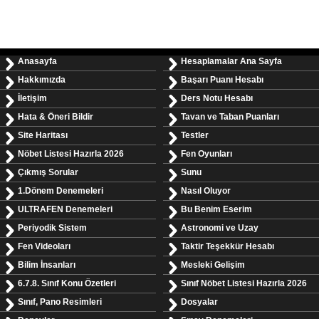
Anasayfa
Hesaplamalar Ana Sayfa
Hakkımızda
Başarı Puanı Hesabı
İletişim
Ders Notu Hesabı
Hata & Öneri Bildir
Tavan ve Taban Puanları
Site Haritası
Testler
Nöbet Listesi Hazırla 2026
Fen Oyunları
Çıkmış Sorular
Sunu
1.Dönem Denemeleri
Nasıl Oluyor
ULTRAFEN Denemeleri
Bu Benim Eserim
Periyodik Sistem
Astronomi ve Uzay
Fen Videoları
Taktir Teşekkür Hesabı
Bilim İnsanları
Mesleki Gelişim
6.7.8. Sınıf Konu Özetleri
Sınıf Nöbet Listesi Hazırla 2026
Sınıf, Pano Resimleri
Dosyalar