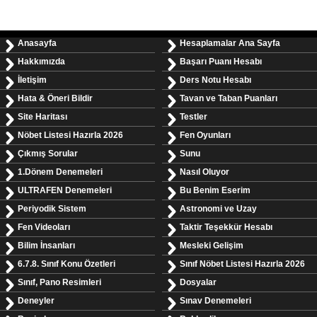
Anasayfa
Hesaplamalar Ana Sayfa
Hakkımızda
Başarı Puanı Hesabı
İletişim
Ders Notu Hesabı
Hata & Öneri Bildir
Tavan ve Taban Puanları
Site Haritası
Testler
Nöbet Listesi Hazırla 2026
Fen Oyunları
Çıkmış Sorular
Sunu
1.Dönem Denemeleri
Nasıl Oluyor
ULTRAFEN Denemeleri
Bu Benim Eserim
Periyodik Sistem
Astronomi ve Uzay
Fen Videoları
Taktir Teşekkür Hesabı
Bilim İnsanları
Mesleki Gelişim
6.7.8. Sınıf Konu Özetleri
Sınıf Nöbet Listesi Hazırla 2026
Sınıf, Pano Resimleri
Dosyalar
Deneyler
Sınav Denemeleri