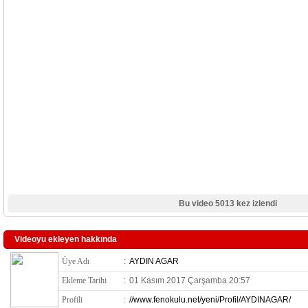
Bu video 5013 kez izlendi
Videoyu ekleyen hakkında
Üye Adı
:
AYDIN AGAR
Ekleme Tarihi
:
01 Kasım 2017 Çarşamba 20:57
Profili
:
//www.fenokulu.net/yeni/Profil/AYDINAGAR/