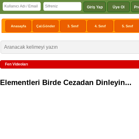
Giriş Yap
Üye Ol
Pr
Anasayfa
Çal.Gönder
3. Sınıf
4. Sınıf
5. Sınıf
Fen Videoları
Elementleri Birde Cezadan Dinleyin...