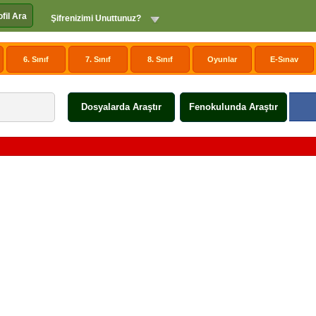
ofil Ara
Şifrenizimi Unuttunuz?
6. Sınıf
7. Sınıf
8. Sınıf
Oyunlar
E-Sınav
Dosyalarda Araştır
Fenokulunda Araştır