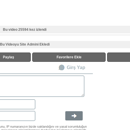
Bu video 25594 kez izlendi
Bu Videoyu Site Admini Ekledi
Paylaş
Favorilere Ekle
Girş Yap
ğunu, IP numaranızın bizde saklandığını ve yasal sorumluluğun