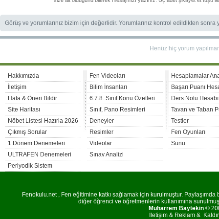
size ait olduğunu bilerek mesajınızı yazınız. Üç adet şikâyet et tuşu i
Görüş ve yorumlarınız bizim için değerlidir. Yorumlarınız kontrol edildikten sonra
Henüz hiç yorum yapılma
Hakkımızda
Fen Videoları
Hesaplamalar An
İletişim
Bilim İnsanları
Başarı Puanı Hes
Hata & Öneri Bildir
6.7.8. Sınıf Konu Özetleri
Ders Notu Hesabı
Site Haritası
Sınıf, Pano Resimleri
Tavan ve Taban P
Nöbet Listesi Hazırla 2026
Deneyler
Testler
Çıkmış Sorular
Resimler
Fen Oyunları
1.Dönem Denemeleri
Videolar
Sunu
ULTRAFEN Denemeleri
Sınav Analizi
Periyodik Sistem
Fenokulu.net , Fen eğitimine katkı sağlamak için kurulmuştur. Paylaşımda bu
diğer öğrenci ve öğretmenlerin kullanımına sunulmuştu
Muharrem Baytekin
© 200
İletişim
&
Reklam
&
Kaldı