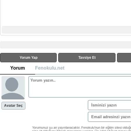
Yorum Yap
Tavsiye Et
Yorum
Fenokulu.net
Avatar Seç
Yorumunuz şu an yayınlanacaktır. Fenokulu'nun bir eğitim sitesi oldu