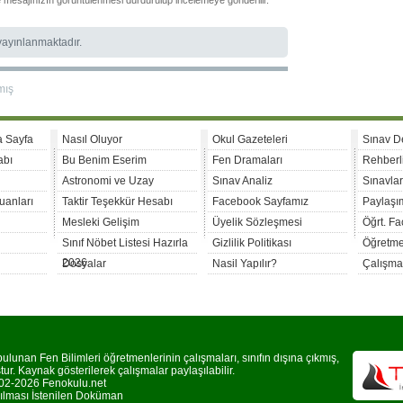
le mesajınızın görüntülenmesi durdurulup incelemeye gönderilir.
 yayınlanmaktadır.
mış
a Sayfa
Nasıl Oluyor
Okul Gazeteleri
Sınav D
abı
Bu Benim Eserim
Fen Dramaları
Rehberl
Astronomi ve Uzay
Sınav Analiz
Sınavla
uanları
Taktir Teşekkür Hesabı
Facebook Sayfamız
Paylaşım
Mesleki Gelişim
Üyelik Sözleşmesi
Öğrt. F
Sınıf Nöbet Listesi Hazırla
Gizlilik Politikası
Öğretme
2026
Dosyalar
Nasil Yapılır?
Çalışma
lunan Fen Bilimleri öğretmenlerinin çalışmaları, sınıfın dışına çıkmış,
r. Kaynak gösterilerek çalışmalar paylaşılabilir.
2-2026 Fenokulu.net
rılması İstenilen Doküman