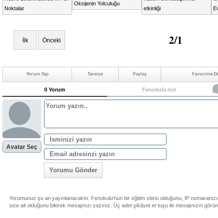
Oksijenin Yolculuğu
Noktalar
etkinliği
Ev
2/1
İlk
Önceki
Yorum Yap
Tavsiye
Paylaş
Favorime Ek
0 Yorum
Fenokulu.net
Avatar Seç
Yorumu Gönder
Yorumunuz şu an yayınlanacaktır. Fenokulu'nun bir eğitim sitesi olduğunu, IP numaranız
size ait olduğunu bilerek mesajınızı yazınız. Üç adet şikâyet et tuşu ile mesajınızın görü