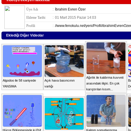
Videoyu ekleyen hakkında
Üye Adı
:
İbrahim Evren Özer
Ekleme Tarihi
:
01 Mart 2015 Pazar 14:03
Profili
:
//www.fenokulu.net/yeni/Profil/ibrahimEvrenOzer
Eklediği Diğer Videolar
Ağırlık ile kaldırma kuvveti
Algodoo ile 58 saniyede
Açık hava basıncının
Ba
arasındaki ilişki. En çok
YANSIMA
varlığı
Do
karıştırılan kısım...
Hücre Bölünmesinde ki Püf
Kalıtım somutlaştırma
İs