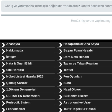
Görüş ve yorumlarınız bizim için değerlidir. Yorumlarınız kontrol edildikten sonr
Henüz hiç yorum yapılmamış
Anasayfa
Hesaplamalar Ana Sayfa
Hakkımızda
Başarı Puanı Hesabı
İletişim
Ders Notu Hesabı
Hata & Öneri Bildir
Tavan ve Taban Puanları
Site Haritası
Testler
Nöbet Listesi Hazırla 2026
Fen Oyunları
Çıkmış Sorular
Sunu
1.Dönem Denemeleri
Nasıl Oluyor
ULTRAFEN Denemeleri
Bu Benim Eserim
Periyodik Sistem
Astronomi ve Uzay
Fen Videoları
Taktir Teşekkür Hesabı