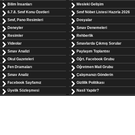
Bilim İnsanları
Mesleki Gelişim
6.7.8. Sınıf Konu Özetleri
Sınıf Nöbet Listesi Hazırla 2026
Sınıf, Pano Resimleri
Dosyalar
Deneyler
Sınav Denemeleri
Resimler
Rehberlik
Videolar
Sınavlarda Çıkmış Sorular
Sınav Analizi
Paylaşım Toplantısı
Okul Gazeteleri
Öğrt. Facebook Grubu
Fen Dramaları
Öğretmen Mail Grubu
Sınav Analiz
Çalışmanızı Gönderin
Facebook Sayfamız
Gizlilik Politikası
Üyelik Sözleşmesi
Nasil Yapılır?