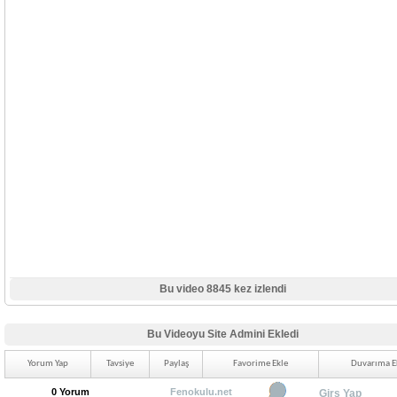
Bu video 8845 kez izlendi
Bu Videoyu Site Admini Ekledi
Yorum Yap
Tavsiye
Paylaş
Favorime Ekle
Duvarıma E
0 Yorum
Fenokulu.net
Girş Yap