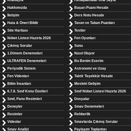
Anasayfa
Hesaplamalar Ana Sayfa
Hakkımızda
Başarı Puanı Hesabı
İletişim
Ders Notu Hesabı
Hata & Öneri Bildir
Tavan ve Taban Puanları
Site Haritası
Testler
Nöbet Listesi Hazırla 2026
Fen Oyunları
Çıkmış Sorular
Sunu
1.Dönem Denemeleri
Nasıl Oluyor
ULTRAFEN Denemeleri
Bu Benim Eserim
Periyodik Sistem
Astronomi ve Uzay
Fen Videoları
Taktir Teşekkür Hesabı
Bilim İnsanları
Mesleki Gelişim
6.7.8. Sınıf Konu Özetleri
Sınıf Nöbet Listesi Hazırla 2026
Sınıf, Pano Resimleri
Dosyalar
Deneyler
Sınav Denemeleri
Resimler
Rehberlik
Videolar
Sınavlarda Çıkmış Sorular
Sınav Analizi
Paylaşım Toplantısı