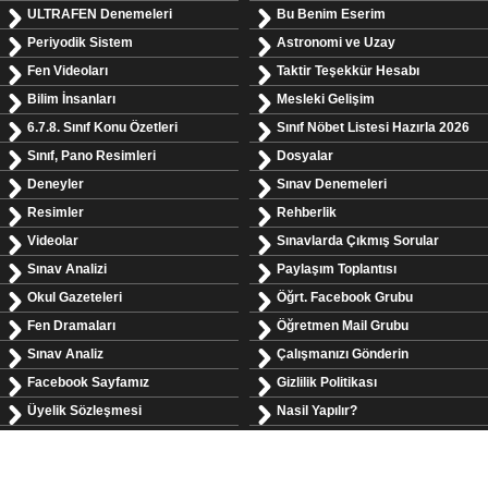
ULTRAFEN Denemeleri
Bu Benim Eserim
Periyodik Sistem
Astronomi ve Uzay
Fen Videoları
Taktir Teşekkür Hesabı
Bilim İnsanları
Mesleki Gelişim
6.7.8. Sınıf Konu Özetleri
Sınıf Nöbet Listesi Hazırla 2026
Sınıf, Pano Resimleri
Dosyalar
Deneyler
Sınav Denemeleri
Resimler
Rehberlik
Videolar
Sınavlarda Çıkmış Sorular
Sınav Analizi
Paylaşım Toplantısı
Okul Gazeteleri
Öğrt. Facebook Grubu
Fen Dramaları
Öğretmen Mail Grubu
Sınav Analiz
Çalışmanızı Gönderin
Facebook Sayfamız
Gizlilik Politikası
Üyelik Sözleşmesi
Nasil Yapılır?