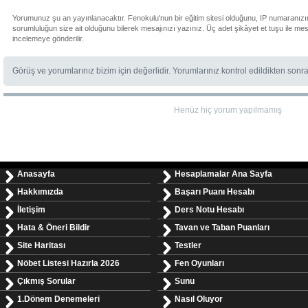
Yorumunuz şu an yayınlanacaktır. Fenokulu'nun bir eğitim sitesi olduğunu, IP numaranızı
sorumluluğun size ait olduğunu bilerek mesajınızı yazınız. Üç adet şikâyet et tuşu ile me
incelemeye gönderilir.
Görüş ve yorumlarınız bizim için değerlidir. Yorumlarınız kontrol edildikten sonr
Henüz hiç yorum yapılmamış
Anasayfa
Hesaplamalar Ana Sayfa
Hakkımızda
Başarı Puanı Hesabı
İletişim
Ders Notu Hesabı
Hata & Öneri Bildir
Tavan ve Taban Puanları
Site Haritası
Testler
Nöbet Listesi Hazırla 2026
Fen Oyunları
Çıkmış Sorular
Sunu
1.Dönem Denemeleri
Nasıl Oluyor