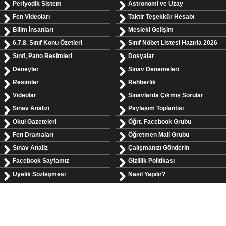
Periyodik Sistem
Astronomi ve Uzay
Fen Videoları
Taktir Teşekkür Hesabı
Bilim İnsanları
Mesleki Gelişim
6.7.8. Sınıf Konu Özetleri
Sınıf Nöbet Listesi Hazırla 2026
Sınıf, Pano Resimleri
Dosyalar
Deneyler
Sınav Denemeleri
Resimler
Rehberlik
Videolar
Sınavlarda Çıkmış Sorular
Sınav Analizi
Paylaşım Toplantısı
Okul Gazeteleri
Öğrt. Facebook Grubu
Fen Dramaları
Öğretmen Mail Grubu
Sınav Analiz
Çalışmanızı Gönderin
Facebook Sayfamız
Gizlilik Politikası
Üyelik Sözleşmesi
Nasil Yapılır?