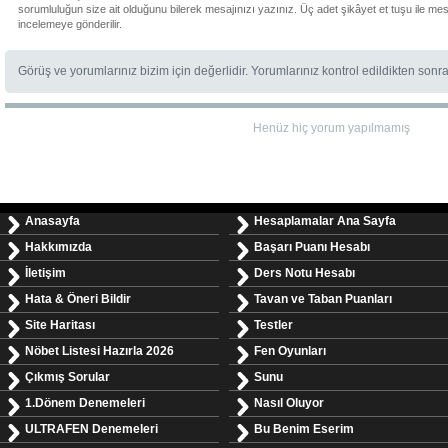
sorumluluğun size ait olduğunu bilerek mesajınızı yazınız. Üç adet şikâyet et tuşu ile me
incelemeye gönderilir.
Görüş ve yorumlarınız bizim için değerlidir. Yorumlarınız kontrol edildikten sonr
Henüz hiç yorum yapılmamış
Anasayfa
Hesaplamalar Ana Sayfa
Hakkımızda
Başarı Puanı Hesabı
İletişim
Ders Notu Hesabı
Hata & Öneri Bildir
Tavan ve Taban Puanları
Site Haritası
Testler
Nöbet Listesi Hazırla 2026
Fen Oyunları
Çıkmış Sorular
Sunu
1.Dönem Denemeleri
Nasıl Oluyor
ULTRAFEN Denemeleri
Bu Benim Eserim