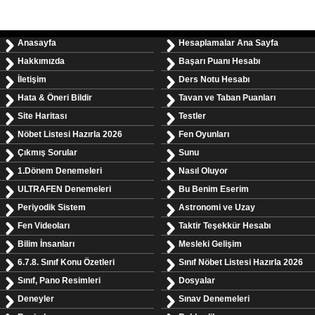
Anasayfa
Hesaplamalar Ana Sayfa
Hakkımızda
Başarı Puanı Hesabı
İletişim
Ders Notu Hesabı
Hata & Öneri Bildir
Tavan ve Taban Puanları
Site Haritası
Testler
Nöbet Listesi Hazırla 2026
Fen Oyunları
Çıkmış Sorular
Sunu
1.Dönem Denemeleri
Nasıl Oluyor
ULTRAFEN Denemeleri
Bu Benim Eserim
Periyodik Sistem
Astronomi ve Uzay
Fen Videoları
Taktir Teşekkür Hesabı
Bilim İnsanları
Mesleki Gelişim
6.7.8. Sınıf Konu Özetleri
Sınıf Nöbet Listesi Hazırla 2026
Sınıf, Pano Resimleri
Dosyalar
Deneyler
Sınav Denemeleri