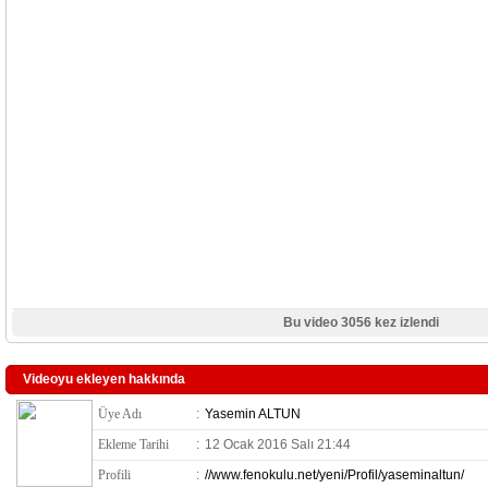
Bu video 3056 kez izlendi
Videoyu ekleyen hakkında
Üye Adı
:
Yasemin ALTUN
Ekleme Tarihi
:
12 Ocak 2016 Salı 21:44
Profili
:
//www.fenokulu.net/yeni/Profil/yaseminaltun/