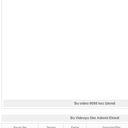
Bu video 9098 kez izlendi
Bu Videoyu Site Admini Ekledi
Yorum Yap
Tavsiye
Paylaş
Favorime Ekle