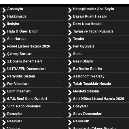
Anasayfa
Hesaplamalar Ana Sayfa
Hakkımızda
Başarı Puanı Hesabı
İletişim
Ders Notu Hesabı
Hata & Öneri Bildir
Tavan ve Taban Puanları
Site Haritası
Testler
Nöbet Listesi Hazırla 2026
Fen Oyunları
Çıkmış Sorular
Sunu
1.Dönem Denemeleri
Nasıl Oluyor
ULTRAFEN Denemeleri
Bu Benim Eserim
Periyodik Sistem
Astronomi ve Uzay
Fen Videoları
Taktir Teşekkür Hesabı
Bilim İnsanları
Mesleki Gelişim
6.7.8. Sınıf Konu Özetleri
Sınıf Nöbet Listesi Hazırla 2026
Sınıf, Pano Resimleri
Dosyalar
Deneyler
Sınav Denemeleri
Resimler
Rehberlik
Videolar
Sınavlarda Çıkmış Sorular