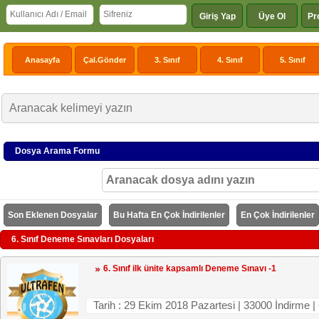
Giriş Yap
Üye Ol
Pr
Anasayfa
Çal.Gönder
3. Sınıf
4. Sınıf
5. Sınıf
Dosya Arama Formu
Son Eklenen Dosyalar
Bu Hafta En Çok İndirilenler
En Çok İndirilenler
6. Sınıf Deneme Sınavları Dosyaları
6. Sınıf ilk ünite kapsamlı Deneme Sınavı -1
Tarih : 29 Ekim 2018 Pazartesi | 33000 İndi