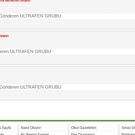
amlı deneme sınavı
me | Gönderen ULTRAFEN GRUBU
sınavı
| Gönderen ULTRAFEN GRUBU
me | Gönderen ULTRAFEN GRUBU
a Sayfa
Nasıl Oluyor
Okul Gazeteleri
Sınav D
abı
Bu Benim Eserim
Fen Dramaları
Rehberl