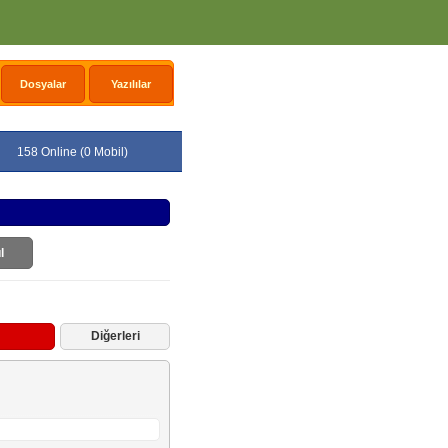
Dosyalar
Yazılılar
158 Online (0 Mobil)
l
Diğerleri