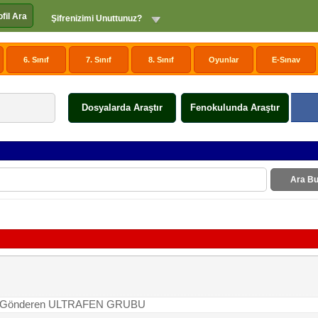
ofil Ara
Şifrenizimi Unuttunuz?
6. Sınıf
7. Sınıf
8. Sınıf
Oyunlar
E-Sınav
Dosyalarda Araştır
Fenokulunda Araştır
Ara Bu
rme | Gönderen ULTRAFEN GRUBU