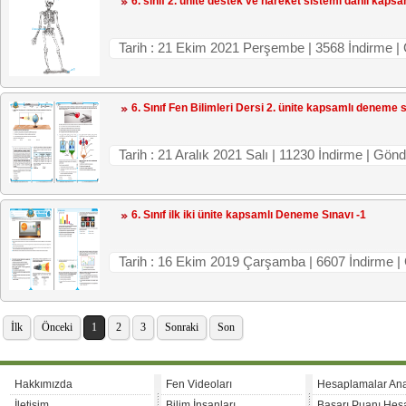
6. sınıf 2. ünite destek ve hareket sistemi dahil kaps
Tarih : 21 Ekim 2021 Perşembe | 3568 İndir
6. Sınıf Fen Bilimleri Dersi 2. ünite kapsamlı deneme 
Tarih : 21 Aralık 2021 Salı | 11230 İndirme 
6. Sınıf ilk iki ünite kapsamlı Deneme Sınavı -1
Tarih : 16 Ekim 2019 Çarşamba | 6607 İndir
İlk
Önceki
1
2
3
Sonraki
Son
Hakkımızda
Fen Videoları
Hesaplamalar An
İletişim
Bilim İnsanları
Başarı Puanı Hes