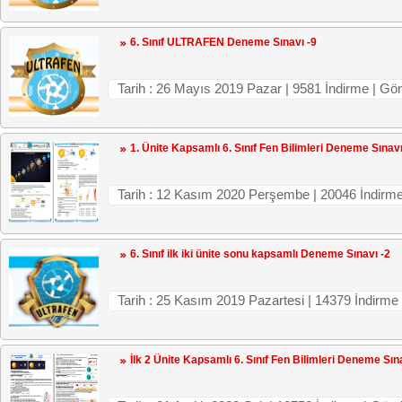
6. Sınıf ULTRAFEN Deneme Sınavı -9
Tarih : 26 Mayıs 2019 Pazar | 9581 İndirme 
1. Ünite Kapsamlı 6. Sınıf Fen Bilimleri Deneme Sınav
Tarih : 12 Kasım 2020 Perşembe | 20046 İnd
6. Sınıf ilk iki ünite sonu kapsamlı Deneme Sınavı -2
Tarih : 25 Kasım 2019 Pazartesi | 14379 İnd
İlk 2 Ünite Kapsamlı 6. Sınıf Fen Bilimleri Deneme Sın