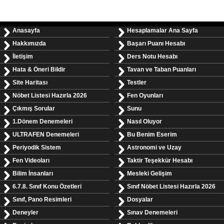
Anasayfa
Hesaplamalar Ana Sayfa
Hakkımızda
Başarı Puanı Hesabı
İletişim
Ders Notu Hesabı
Hata & Öneri Bildir
Tavan ve Taban Puanları
Site Haritası
Testler
Nöbet Listesi Hazırla 2026
Fen Oyunları
Çıkmış Sorular
Sunu
1.Dönem Denemeleri
Nasıl Oluyor
ULTRAFEN Denemeleri
Bu Benim Eserim
Periyodik Sistem
Astronomi ve Uzay
Fen Videoları
Taktir Teşekkür Hesabı
Bilim İnsanları
Mesleki Gelişim
6.7.8. Sınıf Konu Özetleri
Sınıf Nöbet Listesi Hazırla 2026
Sınıf, Pano Resimleri
Dosyalar
Deneyler
Sınav Denemeleri