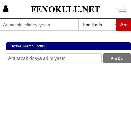
FENOKULU.NET
Ara
Dosya Arama Formu
Ara Bul