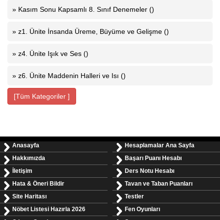
» Kasım Sonu Kapsamlı 8. Sınıf Denemeler ()
» z1. Ünite İnsanda Üreme, Büyüme ve Gelişme ()
» z4. Ünite Işık ve Ses ()
» z6. Ünite Maddenin Halleri ve Isı ()
[Tüm Kategoriler ]
Anasayfa
Hesaplamalar Ana Sayfa
Hakkımızda
Başarı Puanı Hesabı
İletişim
Ders Notu Hesabı
Hata & Öneri Bildir
Tavan ve Taban Puanları
Site Haritası
Testler
Nöbet Listesi Hazırla 2026
Fen Oyunları