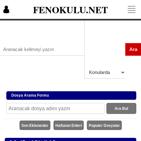
FENOKULU.NET
Ara
Dosya Arama Formu
Ara Bul
Son Eklenenler
Haftanın Enleri
Populer Dosyalar