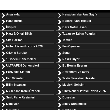
Anasayfa
Hesaplamalar Ana Sayfa
Hakkımızda
Başarı Puanı Hesabı
İletişim
Ders Notu Hesabı
Hata & Öneri Bildir
Tavan ve Taban Puanları
Site Haritası
Testler
Nöbet Listesi Hazırla 2026
Fen Oyunları
Çıkmış Sorular
Sunu
1.Dönem Denemeleri
Nasıl Oluyor
ULTRAFEN Denemeleri
Bu Benim Eserim
Periyodik Sistem
Astronomi ve Uzay
Fen Videoları
Taktir Teşekkür Hesabı
Bilim İnsanları
Mesleki Gelişim
6.7.8. Sınıf Konu Özetleri
Sınıf Nöbet Listesi Hazırla 2026
Sınıf, Pano Resimleri
Dosyalar
Deneyler
Sınav Denemeleri