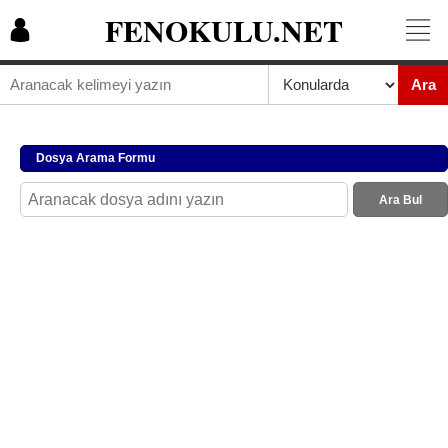
FENOKULU.NET
Ara
Dosya Arama Formu
Ara Bul