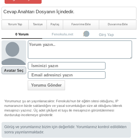
Cevap Anahtarı Dosyanın İçindedir.
Yorum Yap
Tavsiye
Paylaş
Favorime Ekle
Duvarıma Ekle
0 Yorum
Fenokulu.net
Girş Yap
Avatar Seç
Yorumu Gönder
Yorumunuz şu an yayınlanacaktır. Fenokulu'nun bir eğitim sitesi olduğunu, IP
numaranızın bizde saklandığını ve yasal sorumluluğun size ait olduğunu bilerek
mesajınızı yazınız. Üç adet şikâyet et tuşu ile mesajınızın görüntülenmesi
durdurulup incelemeye gönderilir.
Görüş ve yorumlarınız bizim için değerlidir. Yorumlarınız kontrol edildikten
sonra yayınlanmaktadır.