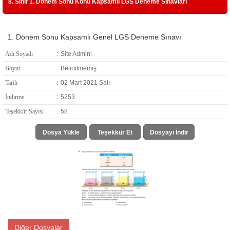
8. Sınıf 1. Dönem Sonu Konu Kapsamlı LGS Deneme Sınavları
1. Dönem Sonu Kapsamlı Genel LGS Deneme Sınavı
Adı Soyadı
:
Site Admini
Boyut
:
Belirtilmemiş
Tarih
:
02 Mart 2021 Salı
İndirme
:
5253
Teşekkür Sayısı
:
58
Dosya Yükle
Teşekkür Et
Dosyayı İndir
Diğer Dosyalar