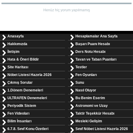
Henüz hiç yorum yapılmamış
Anasayfa
Hesaplamalar Ana Sayfa
Hakkımızda
Başarı Puanı Hesabı
İletişim
Ders Notu Hesabı
Hata & Öneri Bildir
Tavan ve Taban Puanları
Site Haritası
Testler
Nöbet Listesi Hazırla 2026
Fen Oyunları
Çıkmış Sorular
Sunu
1.Dönem Denemeleri
Nasıl Oluyor
ULTRAFEN Denemeleri
Bu Benim Eserim
Periyodik Sistem
Astronomi ve Uzay
Fen Videoları
Taktir Teşekkür Hesabı
Bilim İnsanları
Mesleki Gelişim
6.7.8. Sınıf Konu Özetleri
Sınıf Nöbet Listesi Hazırla 2026