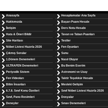
Anasayfa
Hesaplamalar Ana Sayfa
Hakkımızda
Başarı Puanı Hesabı
İletişim
Ders Notu Hesabı
Hata & Öneri Bildir
Tavan ve Taban Puanları
Site Haritası
Testler
Nöbet Listesi Hazırla 2026
Fen Oyunları
Çıkmış Sorular
Sunu
1.Dönem Denemeleri
Nasıl Oluyor
ULTRAFEN Denemeleri
Bu Benim Eserim
Periyodik Sistem
Astronomi ve Uzay
Fen Videoları
Taktir Teşekkür Hesabı
Bilim İnsanları
Mesleki Gelişim
6.7.8. Sınıf Konu Özetleri
Sınıf Nöbet Listesi Hazırla 2026
Sınıf, Pano Resimleri
Dosyalar
Deneyler
Sınav Denemeleri