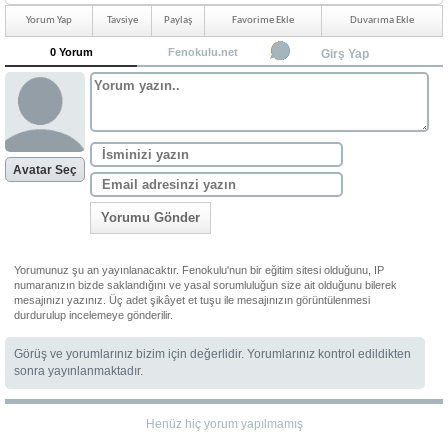
Yorum Yap
Tavsiye
Paylaş
Favorime Ekle
Duvarıma Ekle
0 Yorum
Fenokulu.net
Girş Yap
Avatar Seç
Yorumu Gönder
Yorumunuz şu an yayınlanacaktır. Fenokulu'nun bir eğitim sitesi olduğunu, IP
numaranızın bizde saklandığını ve yasal sorumluluğun size ait olduğunu bilerek
mesajınızı yazınız. Üç adet şikâyet et tuşu ile mesajınızın görüntülenmesi
durdurulup incelemeye gönderilir.
Görüş ve yorumlarınız bizim için değerlidir. Yorumlarınız kontrol edildikten
sonra yayınlanmaktadır.
Henüz hiç yorum yapılmamış