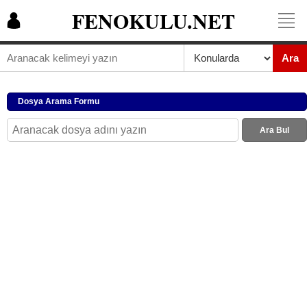
FENOKULU.NET
Ara
Dosya Arama Formu
Ara Bul