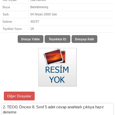
Adı Soyadı
:
Site Admini
Boyut
:
Belirtilmemiş
Tarih
:
04 Nisan 2000 Salı
İndirme
:
30237
Teşekkür Sayısı
:
18
Dosya Yükle
Teşekkür Et
Dosyayı İndir
Diğer Dosyalar
2. TEOG Öncesi 8. Sınıf 5 adet cevap anahtarlı çıktıya hazır
deneme