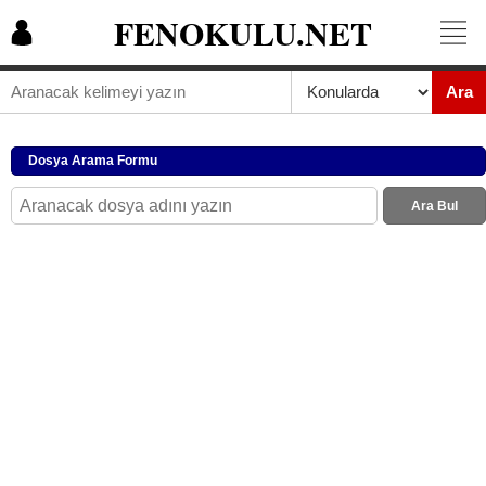
FENOKULU.NET
Ara
Dosya Arama Formu
Ara Bul