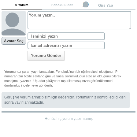
0 Yorum
Fenokulu.net
Girş Yap
Avatar Seç
Yorumu Gönder
Yorumunuz şu an yayınlanacaktır. Fenokulu'nun bir eğitim sitesi olduğunu, IP
numaranızın bizde saklandığını ve yasal sorumluluğun size ait olduğunu bilerek
mesajınızı yazınız. Üç adet şikâyet et tuşu ile mesajınızın görüntülenmesi
durdurulup incelemeye gönderilir.
Görüş ve yorumlarınız bizim için değerlidir. Yorumlarınız kontrol edildikten
sonra yayınlanmaktadır.
Henüz hiç yorum yapılmamış