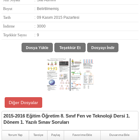
Adı Soyadı
:
Site Admini
Boyut
:
Belirtilmemiş
Tarih
:
09 Kasım 2015 Pazartesi
İndirme
:
3000
Teşekkür Sayısı
:
9
Dosya Yükle
Teşekkür Et
Dosyayı İndir
Diğer Dosyalar
2015-2016 Eğitim Öğretim 8. Sınıf Fen ve Teknoloji Dersi 1.
Dönem 1. Yazılı Sınav Soruları
Yorum Yap
Tavsiye
Paylaş
Favorime Ekle
Duvarıma Ekle