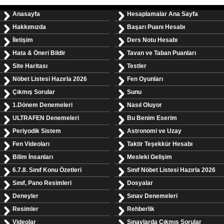
Anasayfa
Hesaplamalar Ana Sayfa
Hakkımızda
Başarı Puanı Hesabı
İletişim
Ders Notu Hesabı
Hata & Öneri Bildir
Tavan ve Taban Puanları
Site Haritası
Testler
Nöbet Listesi Hazırla 2026
Fen Oyunları
Çıkmış Sorular
Sunu
1.Dönem Denemeleri
Nasıl Oluyor
ULTRAFEN Denemeleri
Bu Benim Eserim
Periyodik Sistem
Astronomi ve Uzay
Fen Videoları
Taktir Teşekkür Hesabı
Bilim İnsanları
Mesleki Gelişim
6.7.8. Sınıf Konu Özetleri
Sınıf Nöbet Listesi Hazırla 2026
Sınıf, Pano Resimleri
Dosyalar
Deneyler
Sınav Denemeleri
Resimler
Rehberlik
Videolar
Sınavlarda Çıkmış Sorular